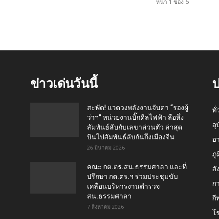
หน้า 1 ของ 6
ข่าวเด่นวันนี้
ป
สะพัด! แวดวงพลังงานจับตา “รองผู้
ทั
ว่าฯ” หน่วยงานบิ๊กดีลไฟฟ้า ลือหึ่ง
อุ
สัมพันธ์ลับกับเลขาส่วนตัว ล่าสุด
บินไปสัมพันธ์ลับกันถึงเมืองจีน
อ
26 มีนาคม 2026
ภู
คณะ กต.ตร.สน.ธรรมศาลา และที่
สั
ปรึกษา กต.ตร.ฯ ร่วมประชุมขับ
กา
เคลื่อนบริหารงานตำรวจ
สน.ธรรมศาลา
กี
7 สิงหาคม 2026
โ