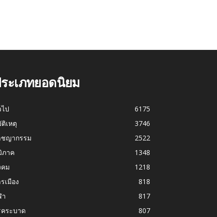
ระเภทยอดนิยม
่วไป
6175
บัติเหตุ
3746
าชญากรรม
2522
มิภาค
1348
งคม
1218
รเมือง
818
ฬา
817
รคระบาด
807