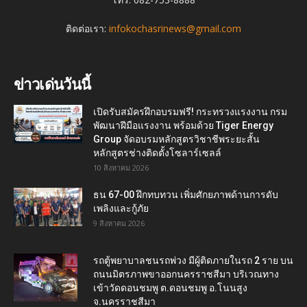
ติดต่อเรา:
infokochasrinews@gmail.com
ข่าวเด่นวันนี้
เปิดรับสมัครฝึกอบรมฟรี! กระทรวงแรงงาน กรม
พัฒนาฝีมือแรงงาน พร้อมด้วย Tiger Energy
Group จัดอบรมหลักสูตรวิชาชีพระยะสั้น
หลักสูตรช่างติดตั้งโซลาร์เซลล์
10 สิงหาคม 2026
ธน 67-00 ฝึกทบทวน เพิ่มศักยภาพด้านการดับ
เพลิงและกู้ภัย
9 สิงหาคม 2026
รถตู้พยาบาลชนรถพ่วง มีผู้ติดภายในรถ 2 ราย บน
ถนนมิตรภาพขาออกนครราชสีมา บริเวณทาง
เข้าวัดดอนชมพู ต.ดอนชมพู อ.โนนสูง
จ.นครราชสีมา