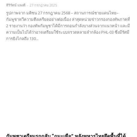
สิริรัตน์ แพงดี
-
27 กรกฎาคม 2025
รูปภาพจาก มติชน 27 กรกฎาคม 2568 – สถานการณ์ชายแดนไทย–
กัมพูชาทวีความตึงเครียดอย่างต่อเนื่อง ล่าสุดหน่วยข่าวกรองกองทัพภาคที่
2 รายงานว่า กองทัพกัมพูชาได้มีการถอนกำลังบางส่วนจากแนวหน้า และมี
ความเป็นไปได้ว่าอาจเตรียมใช้ระบบจรวดหลายลำกล้อง PHL-03 ซึ่งมีรัศมี
การยิงไกลถึง 130...
กัมพูชาเตรียมรุกกลับ “ภูมะเขือ” หลังทหารไทยยึดพื้นที่ได้