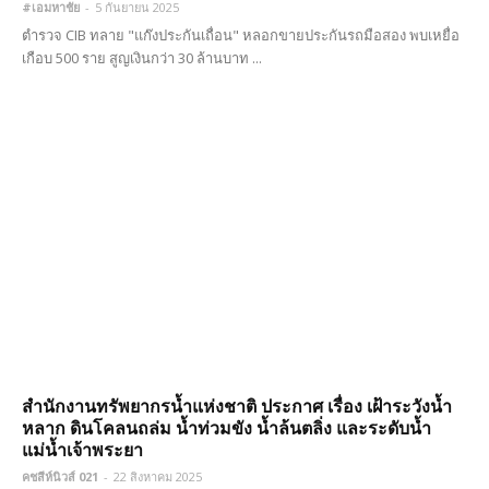
#เอมหาชัย
-
5 กันยายน 2025
ตำรวจ CIB ทลาย "แก๊งประกันเถื่อน" หลอกขายประกันรถมือสอง พบเหยื่อ
เกือบ 500 ราย สูญเงินกว่า 30 ล้านบาท ...
สำนักงานทรัพยากรน้ำแห่งชาติ ประกาศ เรื่อง เฝ้าระวังน้ำ
หลาก ดินโคลนถล่ม น้ำท่วมขัง น้ำล้นตลิ่ง และระดับน้ำ
แม่น้ำเจ้าพระยา
คชสีห์นิวส์ 021
-
22 สิงหาคม 2025