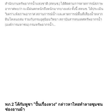
สำนักงานทรัพยากรน้ำแห่งชาติ (สทนช.) ได้ติดตามการคาดการณ์สภาพ
อากาศพบว่า จะมีฝนตกหนักถึงหนักมากบางแห่ง ทั้งนี้ สทนช. ได้ประเมิน
วิเคราะห์สภาพอากาศ สถานการณ์น้ำ และคาดการณ์พื้นที่เสี่ยงน้ำหลาก
ดินโคลนถล่ม ร่วมกับกรมอุตุนิยมวิทยา สถาบันสารสนเทศทรัพยากรน้ำ
(องค์การมหาชน) กรมทรัพยากรน้ำ...
ทภ.2 โต้กัมพูชา “ปั้นเรื่องลวง” กล่าวหาไทยทำลายชุมชน
ช่องอานม้า