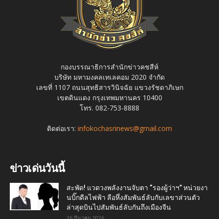
กองบรรณาธิการสำนักข่าวคชสีห์
บริษัท มหามงคลเทเลคอม 2020 จำกัด
เลขที่ 1107 ถนนสุทธิสารวินิจฉัย แขวงรัชดาภิเษก
เขตดินแดง กรุงเทพมหานคร 10400
โทร. 082-753-8888
ติดต่อเรา:
infokochasrinews@gmail.com
ข่าวเด่นวันนี้
สะพัด! แวดวงพลังงานจับตา “รองผู้ว่าฯ” หน่วยงา
นบิ๊กดีลไฟฟ้า ลือหึ่งสัมพันธ์ลับกับเลขาส่วนตัว
ล่าสุดบินไปสัมพันธ์ลับกันถึงเมืองจีน
26 มีนาคม 2026