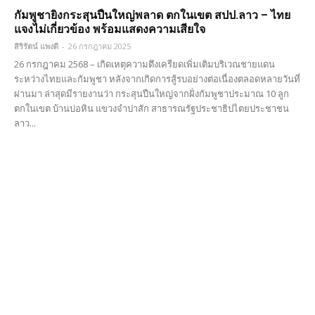
กัมพูชายิงกระสุนปืนใหญ่พลาด ตกในเขต สปป.ลาว – ไทย
แจงไม่เกี่ยวข้อง พร้อมแสดงความเสียใจ
สิริรัตน์ แพงดี
-
26 กรกฎาคม 2025
26 กรกฎาคม 2568 – เกิดเหตุความตึงเครียดเพิ่มเติมบริเวณชายแดน
ระหว่างไทยและกัมพูชา หลังจากเกิดการสู้รบอย่างต่อเนื่องตลอดหลายวันที่
ผ่านมา ล่าสุดมีรายงานว่า กระสุนปืนใหญ่จากฝั่งกัมพูชาประมาณ 10 ลูก
ตกในเขต บ้านบ่อหิน แขวงจำปาสัก สาธารณรัฐประชาธิปไตยประชาชน
ลาว...