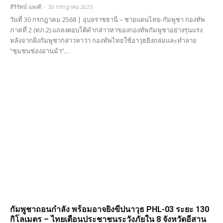
สิริรัตน์ แพงดี
-
30 กรกฎาคม 2025
วันที่ 30 กรกฎาคม 2568 | อุบลราชธานี – ชายแดนไทย-กัมพูชา กองทัพ
ภาคที่ 2 (ทภ.2) แถลงตอบโต้คำกล่าวหาของกองทัพกัมพูชาอย่างรุนแรง
หลังจากฝั่งกัมพูชากล่าวหาว่า กองทัพไทยใช้อาวุธยิงถล่มและทำลาย
“ชุมชนช่องอานม้า”...
กัมพูชาถอนกำลัง พร้อมอาจยิงขีปนาวุธ PHL-03 ระยะ 130
กิโลเมตร – ไทยเตือนประชาชนระวังภัยใน 8 จังหวัดอีสาน