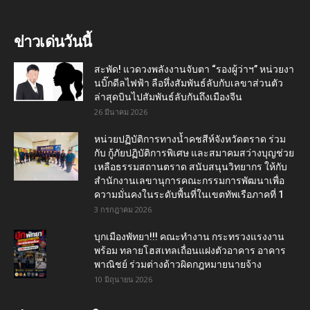
ข่าวเด่นวันนี้
สะพัด! แวดวงพลังงานจับตา “รองผู้ว่าฯ” หน่วยงา
นบิ๊กดีลไฟฟ้า ลือหึ่งสัมพันธ์ลับกับเลขาส่วนตัว
ล่าสุดบินไปสัมพันธ์ลับกันถึงเมืองจีน
26 มีนาคม 2026
หน่วยปฏิบัติการทางน้ำคชสีห์จังหวัดตราด ร่วม
กับ กู้ภัยปฏิบัติการพิเศษ และสมาคมสว่างบุญช่วย
เหลือธรรมสถานตราด สนับสนุนวิทยากร ให้กับ
สำนักงานเลขานุการคณะกรรมการพัฒนาเพื่อ
ความมั่นคงในระดับพื้นที่ในเขตทัพเรือภาคที่ 1
3 กรกฎาคม 2026
บุกเมืองพัทยา!!! คณะทำงาน กระทรวงแรงงาน
พร้อม ทลายโฮสเทลเถื่อนแฝงตัวอาคาร อาคาร
พาณิชย์ ร่วมต่างด้าวผิดกฎหมายนายจ้าง
10 มิถุนายน 2026