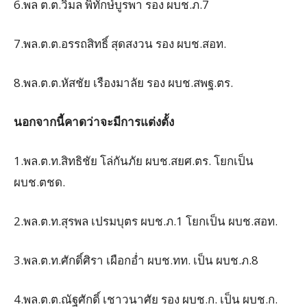
6.พล ต.ต.วิมล พิทักษ์บูรพา รอง ผบช.ภ.7
7.พล.ต.ต.อรรถสิทธิ์ สุดสงวน รอง ผบช.สอท.
8.พล.ต.ต.หัสชัย เรืองมาลัย รอง ผบช.สพฐ.ตร.
นอกจากนี้คาดว่าจะมีการแต่งตั้ง
1.พล.ต.ท.สิทธิชัย โล่กันภัย ผบช.สยศ.ตร. โยกเป็น
ผบช.ตชด.
2.พล.ต.ท.สุรพล เปรมบุตร ผบช.ภ.1 โยกเป็น ผบช.สอท.
3.พล.ต.ท.ศักดิ์ศิรา เผือกอ่ำ ผบช.ทท. เป็น ผบช.ภ.8
4.พล.ต.ต.ณัฐศักดิ์ เชาวนาศัย รอง ผบช.ก. เป็น ผบช.ก.