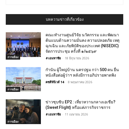
บทความข่าวที่เกี่ยวข้อง
คณะทำงานศูนย์วิจัย นวัตกรรม และพัฒนา
ต้นแบบด้านความมั่นคง ความปลอดภัย เหตุ
ฉุกเฉิน และภัยพิบัติของประเทศ (NISEDIC)
จัดการประชุม ครั้งที่ ๑/๒๕๖๙
การเมือง
#เอมหาชัย
-
18 มิถุนายน 2026
กำนัน ผู้ใหญ่บ้าน นครปฐม กว่า 500 คน ยื่น
หนังสือต่อผู้ว่าฯ หลังมีการอภิปรายพาดพิง
คชสีห์นิวส์ 14
-
8 พฤษภาคม 2026
การเมือง
ข่าวซุบซิบ EP2 : เที่ยวหวานกลางเอเชีย?
(Sweet Flight) หรือแค่ภารกิจราชการ
#เอมหาชัย
-
11 เมษายน 2026
การเมือง