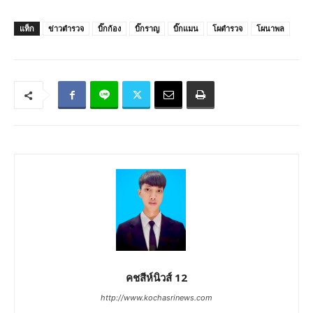
แท็ก
ข่าวตำรวจ
บิ๊กก้อง
บิ๊กราญ
บิ๊กแมน
โผตำรวจ
โผนาพล
คชสีห์นิวส์ 12
http://www.kochasrinews.com