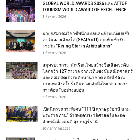
GLOBAL WORLD AWARDS 2026 และ ATTOF
TOURISM WORLD AWARD OF EXCELLENCE...
3 สิงหาคม 2026
นายกสมาคมวิชาชีพนักแปลและล่ามแห่งเอเชีย
ตะวันออกเฉียงใต้ (SEAProTI) ตบเท้าเข้ารับ
รางวัล “Rising Star in Arbitrations”
1 สิงหาคม 2026
สมุทรปราการ นักเรียนไทยสร้างชื่อเสียงระดับ
โลกคว้า 127 รางวัล จากเวทีแข่งขันคณิตศาสตร์
และคณิตคิดเร็วระดับนานาชาติ ครั้งที่ 46 ณ
ประเทศสิงคโปร์ เดินทางกลับถึงไทยท่ามกลาง
การต้อนรับอย่างอบอุ่น
3 สิงหาคม 2026
เปิดนิทรรศการพิเศษ “111 ปี สุราษฎร์ธานี นาม
พระราชทาน” ถ่ายทอดประวัติศาสตร์และอัต
ลักษณ์เมืองคนดี สุราษฎร์ธานี
30 กรกฎาคม 2026