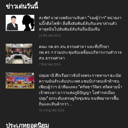
ข่าวเด่นวันนี้
สะพัด! แวดวงพลังงานจับตา “รองผู้ว่าฯ” หน่วยงา
นบิ๊กดีลไฟฟ้า ลือหึ่งสัมพันธ์ลับกับเลขาส่วนตัว
ล่าสุดบินไปสัมพันธ์ลับกันถึงเมืองจีน
26 มีนาคม 2026
คณะ กต.ตร.สน.ธรรมศาลา และที่ปรึกษา
กต.ตร.ฯ ร่วมประชุมขับเคลื่อนบริหารงานตำรวจ
สน.ธรรมศาลา
7 สิงหาคม 2026
ปทุมธานี ศึกเรือยาวชิงถ้วยพระราชทานฯ sะเบิด
ความมันส์ระดับประเทศ แชมป์เก่าตบเท้าท้าชน
เพียบผู้ว่าฯ นำทีมแถลง “ศรัทธาวิจิตร สถิตสายน้ำ
เจ้าพระยา นาวาแห่งภูมิปัญญา โอฬารสเมือง
ปทุม” ยกระดับเศรษฐกิจชุมชน ขนทัพอาหารพื้น
ถิ่นและสินค้ากว่า...
10 กรกฎาคม 2026
ประเภทยอดนิยม