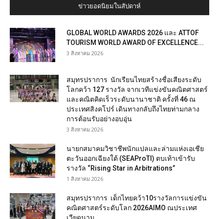
ข่าวยอดนิยมในสัปดาห์
GLOBAL WORLD AWARDS 2026 และ ATTOF
TOURISM WORLD AWARD OF EXCELLENCE...
3 สิงหาคม 2026
สมุทรปราการ นักเรียนไทยสร้างชื่อเสียงระดับ
โลกคว้า 127 รางวัล จากเวทีแข่งขันคณิตศาสตร์
และคณิตคิดเร็วระดับนานาชาติ ครั้งที่ 46 ณ
ประเทศสิงคโปร์ เดินทางกลับถึงไทยท่ามกลาง
การต้อนรับอย่างอบอุ่น
3 สิงหาคม 2026
นายกสมาคมวิชาชีพนักแปลและล่ามแห่งเอเชีย
ตะวันออกเฉียงใต้ (SEAProTI) ตบเท้าเข้ารับ
รางวัล “Rising Star in Arbitrations”
1 สิงหาคม 2026
สมุทรปราการ เด็กไทยคว้า10รางวัลการแข่งขัน
คณิตศาสตร์ระดับโลก 2026AIMO ณประเทศ
เวียดนาม