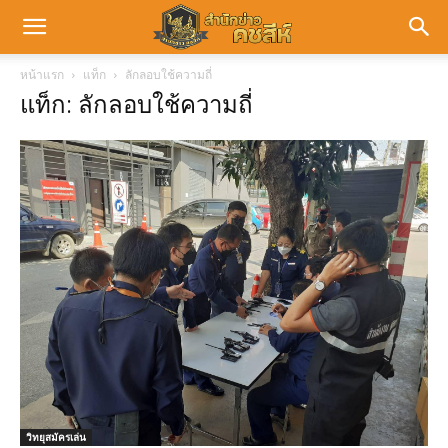
หน้าแรก
แท็ก
ลักลอบใช้ความถี่
แท็ก: ลักลอบใช้ความถี่
วิทยุสมัครเล่น