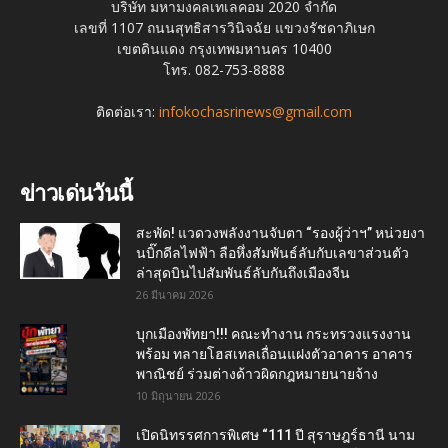
บริษัท มหามงคลเทเลคอม 2020 จำกัด
เลขที่ 1107 ถนนสุทธิสารวินิจฉัย แขวงรัชดาภิเษก
เขตดินแดง กรุงเทพมหานคร 10400
โทร. 082-753-8888
ติดต่อเรา:
infokochasrinews@gmail.com
ข่าวเด่นวันนี้
สะพัด! แวดวงพลังงานจับตา “รองผู้ว่าฯ” หน่วยงา
นบิ๊กดีลไฟฟ้า ลือหึ่งสัมพันธ์ลับกับเลขาส่วนตัว
ล่าสุดบินไปสัมพันธ์ลับกันถึงเมืองจีน
26 มีนาคม 2026
บุกเมืองพัทยา!!! คณะทำงาน กระทรวงแรงงาน
พร้อม ทลายโฮสเทลเถื่อนแฝงตัวอาคาร อาคาร
พาณิชย์ ร่วมต่างด้าวผิดกฎหมายนายจ้าง
10 มิถุนายน 2026
เปิดนิทรรศการพิเศษ “111 ปี สุราษฎร์ธานี นาม