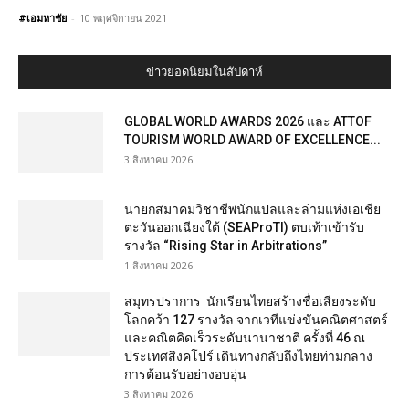
#เอมหาชัย
-
10 พฤศจิกายน 2021
ข่าวยอดนิยมในสัปดาห์
GLOBAL WORLD AWARDS 2026 และ ATTOF
TOURISM WORLD AWARD OF EXCELLENCE...
3 สิงหาคม 2026
นายกสมาคมวิชาชีพนักแปลและล่ามแห่งเอเชีย
ตะวันออกเฉียงใต้ (SEAProTI) ตบเท้าเข้ารับ
รางวัล “Rising Star in Arbitrations”
1 สิงหาคม 2026
สมุทรปราการ นักเรียนไทยสร้างชื่อเสียงระดับ
โลกคว้า 127 รางวัล จากเวทีแข่งขันคณิตศาสตร์
และคณิตคิดเร็วระดับนานาชาติ ครั้งที่ 46 ณ
ประเทศสิงคโปร์ เดินทางกลับถึงไทยท่ามกลาง
การต้อนรับอย่างอบอุ่น
3 สิงหาคม 2026