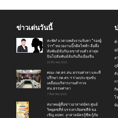
ข่าวเด่นวันนี้
ป
สะพัด! แวดวงพลังงานจับตา “รองผู้
ทั
ว่าฯ” หน่วยงานบิ๊กดีลไฟฟ้า ลือหึ่ง
อุ
สัมพันธ์ลับกับเลขาส่วนตัว ล่าสุด
บินไปสัมพันธ์ลับกันถึงเมืองจีน
อ
26 มีนาคม 2026
ภู
คณะ กต.ตร.สน.ธรรมศาลา และที่
สั
ปรึกษา กต.ตร.ฯ ร่วมประชุมขับ
กา
เคลื่อนบริหารงานตำรวจ
สน.ธรรมศาลา
กี
7 สิงหาคม 2026
โ
สมาคมผู้สื่อข่าวอาสาสมัคร ศูนย์
ท้
วิทยุคชสีห์ บรรเทาภัยคชสีห์ ขอ
เชิญ อปพร. อาสาสมัครกู้ชีพ กู้ภัย