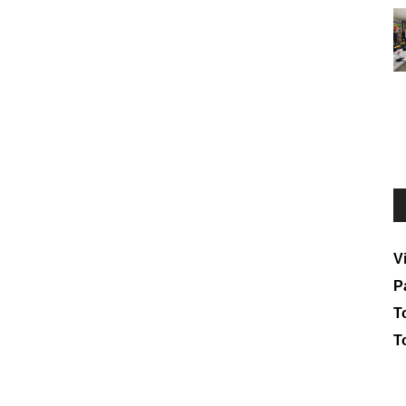
V
P
To
T