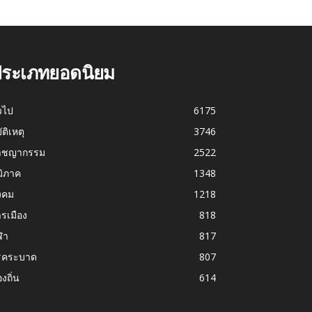
ระเภทยอดนิยม
่วไป
6175
บัติเหตุ
3746
าชญากรรม
2522
มิภาค
1348
งคม
1218
รเมือง
818
ฬา
817
รคระบาด
807
องถิ่น
614