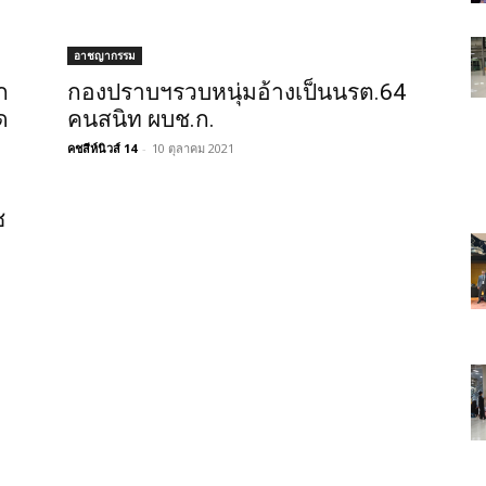
อาชญากรรม
ก
กองปราบฯรวบหนุ่มอ้างเป็นนรต.64
ด
คนสนิท ผบช.ก.
คชสีห์นิวส์ 14
-
10 ตุลาคม 2021
ช