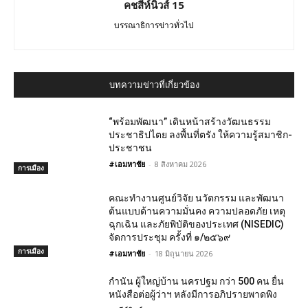
คชสีห์นิวส์ 15
บรรณาธิการข่าวทั่วไป
บทความข่าวที่เกี่ยวข้อง
“พร้อมพัฒนา” เดินหน้าสร้างวัฒนธรรม
ประชาธิปไตย ลงพื้นที่ตรัง ให้ความรู้สมาชิก-
ประชาชน
#เอมหาชัย
-
8 สิงหาคม 2026
การเมือง
คณะทำงานศูนย์วิจัย นวัตกรรม และพัฒนา
ต้นแบบด้านความมั่นคง ความปลอดภัย เหตุ
ฉุกเฉิน และภัยพิบัติของประเทศ (NISEDIC)
จัดการประชุม ครั้งที่ ๑/๒๕๖๙
การเมือง
#เอมหาชัย
-
18 มิถุนายน 2026
กำนัน ผู้ใหญ่บ้าน นครปฐม กว่า 500 คน ยื่น
หนังสือต่อผู้ว่าฯ หลังมีการอภิปรายพาดพิง