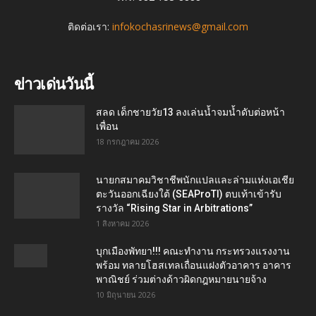
ติดต่อเรา:
infokochasrinews@gmail.com
ข่าวเด่นวันนี้
สลด เด็กชายวัย13 ลงเล่นน้ำจมน้ำดับต่อหน้า
เพื่อน
18 กรกฎาคม 2026
นายกสมาคมวิชาชีพนักแปลและล่ามแห่งเอเชีย
ตะวันออกเฉียงใต้ (SEAProTI) ตบเท้าเข้ารับ
รางวัล “Rising Star in Arbitrations”
1 สิงหาคม 2026
บุกเมืองพัทยา!!! คณะทำงาน กระทรวงแรงงาน
พร้อม ทลายโฮสเทลเถื่อนแฝงตัวอาคาร อาคาร
พาณิชย์ ร่วมต่างด้าวผิดกฎหมายนายจ้าง
10 มิถุนายน 2026