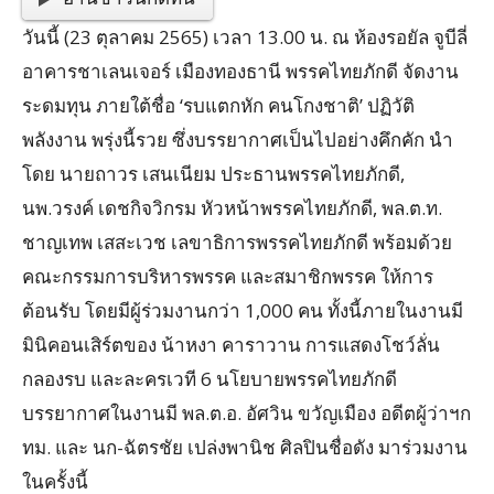
วันนี้ (23 ตุลาคม 2565) เวลา 13.00 น. ณ ห้องรอยัล จูบีลี่
อาคารชาเลนเจอร์ เมืองทองธานี พรรคไทยภักดี จัดงาน
ระดมทุน ภายใต้ชื่อ ‘รบแตกหัก คนโกงชาติ’ ปฏิวัติ
พลังงาน พรุ่งนี้รวย ซึ่งบรรยากาศเป็นไปอย่างคึกคัก นำ
โดย นายถาวร เสนเนียม ประธานพรรคไทยภักดี,
นพ.วรงค์ เดชกิจวิกรม หัวหน้าพรรคไทยภักดี, พล.ต.ท.
ชาญเทพ เสสะเวช เลขาธิการพรรคไทยภักดี พร้อมด้วย
คณะกรรมการบริหารพรรค และสมาชิกพรรค ให้การ
ต้อนรับ โดยมีผู้ร่วมงานกว่า 1,000 คน ทั้งนี้ภายในงานมี
มินิคอนเสิร์ตของ น้าหงา คาราวาน การแสดงโชว์ลั่น
กลองรบ และละครเวที 6 นโยบายพรรคไทยภักดี
บรรยากาศในงานมี พล.ต.อ. อัศวิน ขวัญเมือง อดีตผู้ว่าฯก
ทม. และ นก-ฉัตรชัย เปล่งพานิช ศิลปินชื่อดัง มาร่วมงาน
ในครั้งนี้