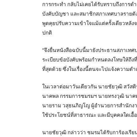
การกระทำ กลับไม่เคยได้รับทราบถึงการด
บังคับบัญชา และสมาชิกสภาเทศบาลรายดัง
พูดคุยปรับความเข้าใจแม้แต่ครั้งเดียวหลังจา
ปกติ
“จึงยื่นหนังสือฉบับนี้มายังประธานสภาเท
ระเบียบข้อบังคับพร้อมกำหนดลงโทษให้ถึงที
ที่สุดด้วย ซึ่งในเรื่องนี้ตนจะไปแจ้งควา
ในเวลาต่อมาวันเดียวกัน นายชัยวุฒิ สวัส
นาคพล กรรมการชมรมฯ นายทรงวุฒิ นาคพล 
นายราม วสุธนภิญโญ ผู้อำนวยการสำนักงาน
ใช้ประโยชน์ที่สาธารณะ และมีบุคคลใดเอื้
นายชัยวุฒิ กล่าวว่า ชมรมได้รับการ้องเรีย