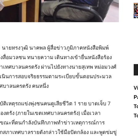
 นายทรงวุฒิ นาคพล ผู้สื่อข่าวภูมิภาคหนังสือพิมพ์
องสื่อมวลชน ทนายความ เดินทางเข้ายื่นหนังสือร้อง
เทศบาลนครตรัง ผ่านไปยังทางนายสุเทพ หม่อมวงศ์
ำเนินการสอบจริยธรรมตามระเบียบขั้นตอนประมวล
ศบาลนครตรัง คนหนึ่ง
V
P
บัติเหตุรถแข่งพุ่งชนคนดูเสียชีวิต 1 ราย บาดเจ็บ 7
To
มืองตรัง (ภายในเขตเทศบาลนครตรัง) เมื่อเวลา
T
มา ขณะที่ตนกำลังบันทึกภาพทำข่าวเหตุการณ์การ
ิกสภาเทศบาลรายดังกล่าวใช้มือปัดกล้อง และพูดข่มขู่