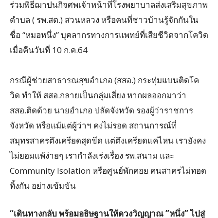
ร่วมพิธีฌาปนกิจศพเจ้าหน้าที่โรงพยาบาลส่งเสริมสุขภาพ
ตำบล ( รพ.สต.) สวนหลวง หรือคนที่ชาวบ้านรู้จักกันใน
ชื่อ “หมอหนึ่ง” บุคลากรทางการแพทย์ที่เสียชีวิตจากโควิด
เมื่อคืนวันที่ 10 ก.ค.64
กรณีผู้ช่วยสาธารณสุขอำเภอ (สสอ.) กระทุ่มแบนติดโค
วิด ทำให้ สสอ.กลายเป็นกลุ่มเสี่ยง หากผลออกมาว่า
สสอ.ติดด้วย นายอำเภอ ปลัดจังหวัด รองผู้ว่าราชการ
จังหวัด หรือแม้แต่ผู้ว่าฯ คงไม่รอด สถานการณ์ที่
สมุทรสาครตึงเครียดสุดขีด แต่ตึงเครียดแค่ไหน เรายังคง
ไม่ยอมแพ้ง่ายๆ เรากำลังเร่งเรื่อง รพ.สนาม และ
Community Isolation หรือศูนย์พักคอย คนสาครไม่ทอด
ทิ้งกัน อย่างเข้มข้น
“เดินทางกลับ พร้อมอธิษฐานให้ดวงวิญญาณ ”หนึ่ง” ไปสู่