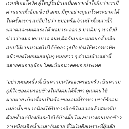
แรกที่เจอโควิด ผู้ใหญ่ในบ้านเมืองเราเข้าใจผิดว่าเรามี
ด่านแรกที่เข้มแข็ง มี อสม. มีทุกอย่างดูแลโรคระบาดได้
ในครั้งแรกๆ แต่ลืมไปว่า หมอหรือเจ้าหน้าที่เหล่านี้ก็
พลาดและหมดแรงได้ พอมาระลอก 3 มาเต็ม ๆ เราถึงมี
ข่าวว่าหมอ พยาบาล จนท.ติดกันเยอะ ทุกคนกล้ำกลืน
แบบให้งานมาแต่ไม่ได้ติดอาวุธป้องกันให้พวกเขาทัพ
หน้าของไทยหมอหนุ่มๆ หมอสาว ๆ ด่านหน้าเหล่านี้
หลายคนอายุน้อย โสดเป็นอนาคตของประเทศ
“อย่างหมอหนึ่ง ที่เป็นความหวังของครอบครัว เป็นความ
ภูมิใจของคนรอบข้างในสังคมได้พึ่งพา ดูแลคนไข้
มากมาย เป็นเพื่อนเป็นน้องของคนที่รักเขา เขาก็รักคน
เหล่านั้นขนาดน้องได้รับการฉีดซิโนแวคแล้วสองเข็ม
ด้วยซ้ำแต่ป้องกันอะไรได้บ้างมั้ย ไม่เลย บางคนบอกข้าว
ว่าเหมือนฉีดน้ำเปล่ากันตาย ที่โมโหคือเพราะที่ผู้หลัก