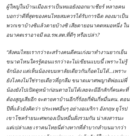
ผู้ใหญ่ในบ้านเมืองเราเป็นหมอยังออกมาเชียร์ หลายคน
บอกว่าดีที่สุดของคนไทยสมควรได้รับการฉีด ลองมาเป็น
พวกเขาบ้างซิแล้วตายบ้างซิ เสียดายอนาคตหมอหนึ่ง ใน
อนาคตเราอาจมี ผอ.รพ.สต.ที่ดีๆ หรือเปล่า?
“สังคมไทยเรากว่าจะสร้างคนดีคนเก่งมาทำงานยากเย็น
ขนาดไหนใครรู้ตอนแรกว่าจะไม่เขียนแบบนี้ เพราะไม่รู้
จักน้อง แต่เห็นน้องจบมหาลัยเดียวกันก็อดไม่ได้…เพราะ
ยังไงคงไม่ใช่รายเดียวที่ถูกลืม ขนาดเผาศพญาติพ่อแม่พี่
น้องยังไปเปิดดูหน้าก่อนตายไม่ได้เลยจะมีอีกสักกี่คนคะที่
ต้องสูญเสียอีก จะตายคาบ้านอีกกี่ร้อยกี่พันกี่หมื่นคน. ตอน
ปีที่แล้วยังคิดว่า ประเทศอื่นๆ อย่างอเมริกา อังกฤษ ยุโรป
เขาโชคร้ายนะศพกองเป็นหมื่นฝั่งรวมกัน น่าสงสารนะ
แต่เปล่าเลย เราคนไทยนี่ต่างหากที่ลำบากลำบนมากว่า