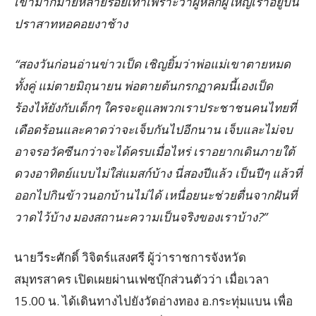
เขามากมายหลายร้อยเท่าเพราะว่าผู้หลักผู้ใหญ่เราอยู่บน
ปราสาทหอคอยงาช้าง
“สองวันก่อนอ่านข่าวเป็ด เชิญยิ้มว่าพ่อแม่เขาตายหมด
ทั้งคู่ แม่ตายมิถุนายน พ่อตายต้นกรกฏาคมนี้เองเป็ด
ร้องไห้ยังกับเด็กๆ ใครจะดูแลพวกเราประชาชนคนไทยที่
เดือดร้อนและคาดว่าจะเจ็บกันไปอีกนาน เจ็บและไม่จบ
อาจรอวัคซีนกว่าจะได้ครบเมื่อไหร่ เราอยากเดินภายใต้
ดวงอาทิตย์แบบไม่ใส่แมสก์บ้าง นี่สองปีแล้ว เป็นปีๆ แล้วที่
ออกไปกินข้าวนอกบ้านไม่ได้ เหนื่อยนะช่วยตื่นจากฝันที่
วาดไว้บ้าง มองสถานะความเป็นจริงของเราบ้าง?”
นายวีระศักดิ์ วิจิตร์แสงศรี ผู้ว่าราชการจังหวัด
สมุทรสาคร เปิดเผยผ่านเฟซบุ๊กส่วนตัวว่า เมื่อเวลา
15.00 น. ได้เดินทางไปยังวัดอ่างทอง อ.กระทุ่มแบน เพื่อ