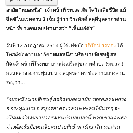
อาลัย “หมอหนึ่ง” เจ้าหน้าที่ รพ.สต.ติดโควิดเสียชีวิต แม้
ฉีดซิโนแวคครบ 2 เข็ม ผู้ว่าฯ วีระศักดิ์ สดุดีบุคลากรด่าน
หน้า ที่บางคนเคยปรามาสว่า “เห็นแก่ตัว”
วันที่ 12 กรกฎาคม 2564 ผู้ใช้เฟซบุ๊ก
รติรัตน์ รถทอง
ได้
โพสต์ข้อความอาลัย
“หมอหนึ่ง” หรือ นายพิเชษฐ์ สห
กิจ
เจ้าหน้าที่โรงพยาบาลส่งเสริมสุขภาพตำบล (รพ.สต.)
สวนหลวง อ.กระทุ่มแบน จ.สมุทรสาคร ข้อความบางส่วน
ระบุว่า…
“หมอหนึ่ง นายพิเชษฐ์ สหกิจหมออนามัย รพสต.สวนหลวง
อ.กระทุ่มแบน จ.สมุทรสาคร เวลาปะทะคนไข้แรกๆ จะ
เป็นหมอโรงพยาบาลชุมชนตำบลเหล่านี้ พวกเขาและเธอ
ต่างต้องรับมือคนเจ็บคนป่วยที่เข้ามารักษาใน รพ.ด่าน