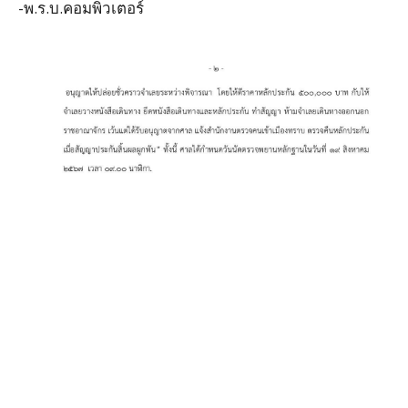
-พ.ร.บ.คอมพิวเตอร์