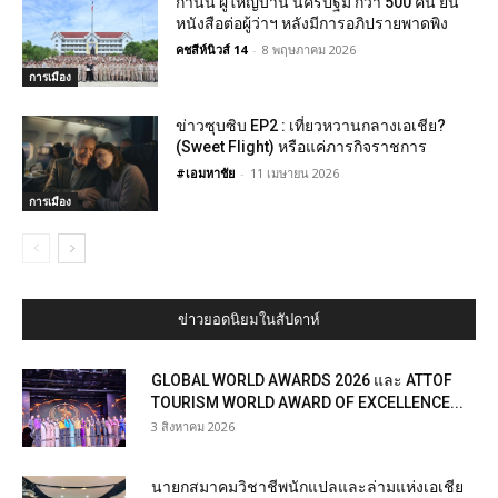
กำนัน ผู้ใหญ่บ้าน นครปฐม กว่า 500 คน ยื่น
หนังสือต่อผู้ว่าฯ หลังมีการอภิปรายพาดพิง
คชสีห์นิวส์ 14
-
8 พฤษภาคม 2026
การเมือง
ข่าวซุบซิบ EP2 : เที่ยวหวานกลางเอเชีย?
(Sweet Flight) หรือแค่ภารกิจราชการ
#เอมหาชัย
-
11 เมษายน 2026
การเมือง
ข่าวยอดนิยมในสัปดาห์
GLOBAL WORLD AWARDS 2026 และ ATTOF
TOURISM WORLD AWARD OF EXCELLENCE...
3 สิงหาคม 2026
นายกสมาคมวิชาชีพนักแปลและล่ามแห่งเอเชีย