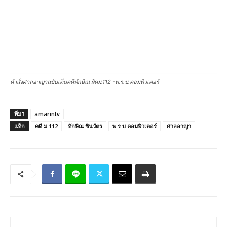
คำสั่งศาลอาญาฉบับเต็มคดีทักษิณ ผิดม.112 -พ.ร.บ.คอมพิวเตอร์
ที่มา
amarintv
แท็ก
คดี ม.112
ทักษิณ ชินวัตร
พ.ร.บ.คอมพิวเตอร์
ศาลอาญา