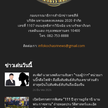
กองบรรณาธิการสำนักข่าวคชสีห์
บริษัท มหามงคลเทเลคอม 2020 จำกัด
เลขที่ 1107 ถนนสุทธิสารวินิจฉัย แขวงรัชดาภิเษก
เขตดินแดง กรุงเทพมหานคร 10400
โทร. 082-753-8888
ติดต่อเรา:
infokochasrinews@gmail.com
ข่าวเด่นวันนี้
สะพัด! แวดวงพลังงานจับตา “รองผู้ว่าฯ” หน่วยงา
นบิ๊กดีลไฟฟ้า ลือหึ่งสัมพันธ์ลับกับเลขาส่วนตัว
ล่าสุดบินไปสัมพันธ์ลับกันถึงเมืองจีน
26 มีนาคม 2026
เปิดนิทรรศการพิเศษ “111 ปี สุราษฎร์ธานี นาม
พระราชทาน” ถ่ายทอดประวัติศาสตร์และอัต