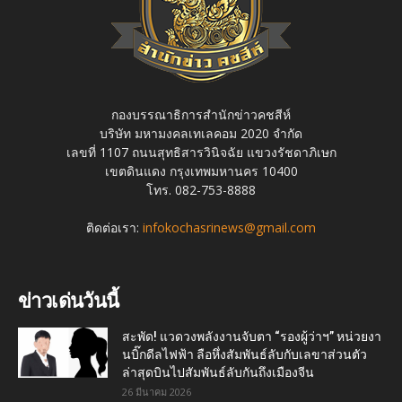
กองบรรณาธิการสำนักข่าวคชสีห์
บริษัท มหามงคลเทเลคอม 2020 จำกัด
เลขที่ 1107 ถนนสุทธิสารวินิจฉัย แขวงรัชดาภิเษก
เขตดินแดง กรุงเทพมหานคร 10400
โทร. 082-753-8888
ติดต่อเรา:
infokochasrinews@gmail.com
ข่าวเด่นวันนี้
สะพัด! แวดวงพลังงานจับตา “รองผู้ว่าฯ” หน่วยงา
นบิ๊กดีลไฟฟ้า ลือหึ่งสัมพันธ์ลับกับเลขาส่วนตัว
ล่าสุดบินไปสัมพันธ์ลับกันถึงเมืองจีน
26 มีนาคม 2026