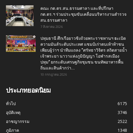
คณะ กต.ตร.สน.ธรรมศาลา และที่ปรึกษา
กต.ตร.ฯ ร่วมประชุมขับเคลื่อนบริหารงานตำรวจ
สน.ธรรมศาลา
7 สิงหาคม 2026
ปทุมธานี ศึกเรือยาวชิงถ้วยพระราชทานฯ sะเบิด
ความมันส์ระดับประเทศ แชมป์เก่าตบเท้าท้าชน
เพียบผู้ว่าฯ นำทีมแถลง “ศรัทธาวิจิตร สถิตสายน้ำ
เจ้าพระยา นาวาแห่งภูมิปัญญา โอฬารสเมือง
ปทุม” ยกระดับเศรษฐกิจชุมชน ขนทัพอาหารพื้น
ถิ่นและสินค้ากว่า...
10 กรกฎาคม 2026
ประเภทยอดนิยม
ทั่วไป
6175
อุบัติเหตุ
3746
อาชญากรรม
2522
ภูมิภาค
1348