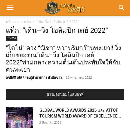
หน้าแรก
แท็ก
“เดิน–วิ่ง โอลิมปิก เดย์ 2022”
แท็ก: “เดิน–วิ่ง โอลิมปิก เดย์ 2022”
บันเทิง
“โตโน่” ควง “ณิชา” หวานริมกว๊านพะเยา!! วิ่ง
เก็บขยะงาน“เดิน–วิ่ง โอลิมปิก เดย์
2022”ท่ามกลางความตื่นเต้นประทับใจให้กับ
คนพะเยา
คชสีห์นิวส์9 / รองผู้อำนวยการ สำนักข่าว
-
29 พฤษภาคม 2022
ข่าวยอดนิยมในสัปดาห์
GLOBAL WORLD AWARDS 2026 และ ATTOF
TOURISM WORLD AWARD OF EXCELLENCE...
3 สิงหาคม 2026