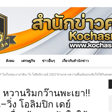
สังคม
เศรษฐกิจ
ข่าวอื่นๆ
เกี่ยวกับสำนักข่าว
Kochasri
! วิ่งเก็บขยะงาน“เดิน–วิ่ง โอลิมปิก เดย์ 2022”ท่ามกลางความตื่นเต้นประทับใจให้กับคน
” หวานริมกว๊านพะเยา!!
–วิ่ง โอลิมปิก เดย์
News