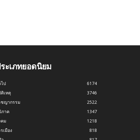
ระเภทยอดนิยม
่วไป
6174
บัติเหตุ
3746
าชญากรรม
2522
มิภาค
1347
งคม
1218
รเมือง
818
ฬา
817