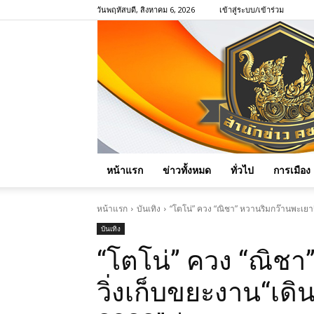
วันพฤหัสบดี, สิงหาคม 6, 2026
เข้าสู่ระบบ/เข้าร่วม
หน้าแรก
ข่าวทั้งหมด
ทั่วไป
การเมือง
หน้าแรก
บันเทิง
“โตโน่” ควง “ณิชา” หวานริมกว๊านพะเยา!
บันเทิง
“โตโน่” ควง “ณิชา
วิ่งเก็บขยะงาน“เดิน