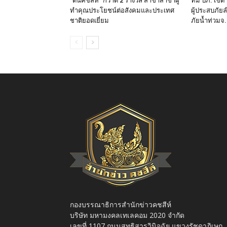
“ตนคชสีห์” กวาด 2 รางวัล สาขาสาขาผู้
ทีม ปภ. เขต
ทำคุณประโยชน์ต่อสังคมและประเทศ
ผู้ประสบภัยล
ชาติยอดเยี่ยม
ภัยน้ำท่วมจ.
กองบรรณาธิการสำนักข่าวคชสีห์
บริษัท มหามงคลเทเลคอม 2020 จำกัด
เลขที่ 1107 ถนนสุทธิสารวินิจฉัย แขวงรัชดาภิเษก