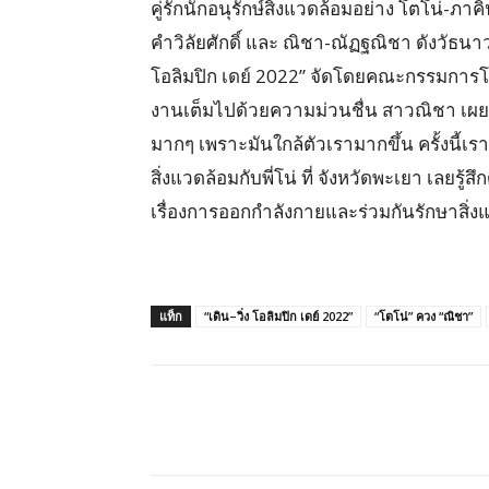
คู่รักนักอนุรักษ์สิ่งแวดล้อมอย่าง โตโน่-ภาค
คำวิลัยศักดิ์ และ ณิชา-ณัฏฐณิชา ดังวัธนาว
โอลิมปิก เดย์ 2022” จัดโดยคณะกรรมการ
งานเต็มไปด้วยความม่วนชื่น สาวณิชา เผยว่
มากๆ เพราะมันใกล้ตัวเรามากขึ้น ครั้งนี้เรา
สิ่งแวดล้อมกับพี่โน่ ที่ จังหวัดพะเยา เลยรู้ส
เรื่องการออกกำลังกายและร่วมกันรักษาสิ่
แท็ก
“เดิน–วิ่ง โอลิมปิก เดย์ 2022”
“โตโน่” ควง “ณิชา”
แบ่งปัน