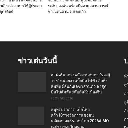
 10 ลำปาง นำรถเคลื่อนย้าย
ผบ.ทบ. ลงพื้นที่พบปะผู้บังคับหน่วย
ำเลียงส่งอาหารให้ผู้ประสบ
ระดับกองพัน พร้อมติดตามสถานการณ์
อุตรดิตถ์
ชายแดนด้าน จ.สระแก้ว
ข่าวเด่นวันนี้
ป
สะพัด! แวดวงพลังงานจับตา “รองผู้
ทั
ว่าฯ” หน่วยงานบิ๊กดีลไฟฟ้า ลือหึ่ง
อุ
สัมพันธ์ลับกับเลขาส่วนตัว ล่าสุด
บินไปสัมพันธ์ลับกันถึงเมืองจีน
อ
26 มีนาคม 2026
ภู
สมุทรปราการ เด็กไทย
สั
คว้า10รางวัลการแข่งขัน
กา
คณิตศาสตร์ระดับโลก 2026AIMO
ณประเทศเวียดนาม
กี