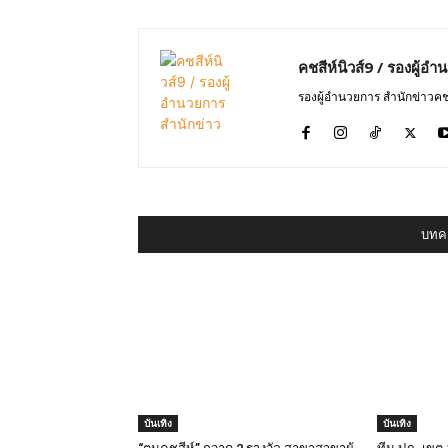
คชสีห์นิวส์9 / รองผู้อ
รองผู้อำนวยการ สำนักข่าวคช
บทคว
บันเทิง
บันเทิง