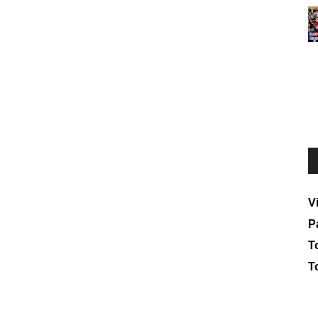
V
P
To
T