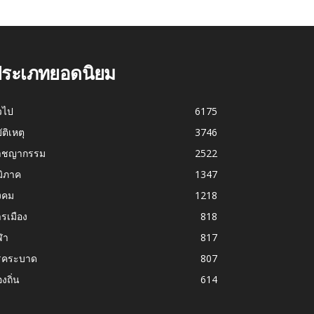
ระเภทยอดนิยม
่วไป
6175
บัติเหตุ
3746
าชญากรรม
2522
มิภาค
1347
งคม
1218
รเมือง
818
ฬา
817
รคระบาด
807
องถิ่น
614