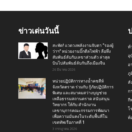
ข่าวเด่นวันนี้
ป
สะพัด! แวดวงพลังงานจับตา “รองผู้
ทั
ว่าฯ” หน่วยงานบิ๊กดีลไฟฟ้า ลือหึ่ง
อุ
สัมพันธ์ลับกับเลขาส่วนตัว ล่าสุด
บินไปสัมพันธ์ลับกันถึงเมืองจีน
อ
26 มีนาคม 2026
ภู
หน่วยปฏิบัติการทางน้ำคชสีห์
สั
จังหวัดตราด ร่วมกับ กู้ภัยปฏิบัติการ
กา
พิเศษ และสมาคมสว่างบุญช่วย
เหลือธรรมสถานตราด สนับสนุน
กี
วิทยากร ให้กับ สำนักงาน
โ
เลขานุการคณะกรรมการพัฒนา
เพื่อความมั่นคงในระดับพื้นที่ใน
ท้
เขตทัพเรือภาคที่ 1
3 กรกฎาคม 2026