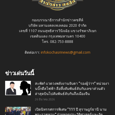
กองบรรณาธิการสำนักข่าวคชสีห์
บริษัท มหามงคลเทเลคอม 2020 จำกัด
เลขที่ 1107 ถนนสุทธิสารวินิจฉัย แขวงรัชดาภิเษก
เขตดินแดง กรุงเทพมหานคร 10400
โทร. 082-753-8888
ติดต่อเรา:
infokochasrinews@gmail.com
ข่าวเด่นวันนี้
สะพัด! แวดวงพลังงานจับตา “รองผู้ว่าฯ” หน่วยงา
นบิ๊กดีลไฟฟ้า ลือหึ่งสัมพันธ์ลับกับเลขาส่วนตัว
ล่าสุดบินไปสัมพันธ์ลับกันถึงเมืองจีน
26 มีนาคม 2026
เปิดนิทรรศการพิเศษ “111 ปี สุราษฎร์ธานี นาม
พระราชทาน” ถ่ายทอดประวัติศาสตร์และอัต