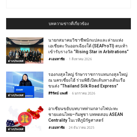
บทความข่าวที่เกี่ยวข้อง
นายกสมาคมวิชาชีพนักแปลและล่ามแห่ง
เอเชียตะวันออกเฉียงใต้ (SEAProTI) ตบเท้า
เข้ารับรางวัล “Rising Star in Arbitrations”
#เอมหาชัย
-
1 สิงหาคม 2026
ต่างประเทศ
รองกงสุลใหญ่ รักษาราชการแทนกงสุลใหญ่
ณ นครเซี่ยงไฮ้ ร่วมพิธีเปิดเส้นทางเดินเรือ
ขนส่ง “Thailand Silk Road Express”
สิริรัตน์ แพงดี
-
6 มกราคม 2026
ต่างประเทศ
อาเซียนขยับบทบาทท่ามกลางไฟปะทะ
ชายแดนไทย–กัมพูชา บททดสอบ ASEAN
Centrality ในเวทีภูมิรัฐศาสตร์
#เอมหาชัย
-
24 ธันวาคม 2025
ต่างประเทศ