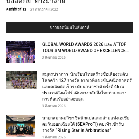
ปลอดภัย “ทางม้าลาย”
คชสีห์นิวส์ 12
-
21 กรกฎาคม 2022
ข่าวยอดนิยมในสัปดาห์
GLOBAL WORLD AWARDS 2026 และ ATTOF
TOURISM WORLD AWARD OF EXCELLENCE...
3 สิงหาคม 2026
สมุทรปราการ นักเรียนไทยสร้างชื่อเสียงระดับ
โลกคว้า 127 รางวัล จากเวทีแข่งขันคณิตศาสตร์
และคณิตคิดเร็วระดับนานาชาติ ครั้งที่ 46 ณ
ประเทศสิงคโปร์ เดินทางกลับถึงไทยท่ามกลาง
การต้อนรับอย่างอบอุ่น
3 สิงหาคม 2026
นายกสมาคมวิชาชีพนักแปลและล่ามแห่งเอเชีย
ตะวันออกเฉียงใต้ (SEAProTI) ตบเท้าเข้ารับ
รางวัล “Rising Star in Arbitrations”
1 สิงหาคม 2026