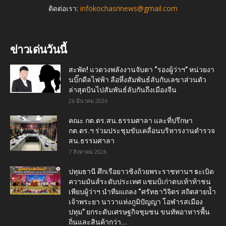
ติดต่อเรา:
infokochasrinews@gmail.com
ข่าวเด่นวันนี้
สะพัด! แวดวงพลังงานจับตา “รองผู้ว่าฯ” หน่วยงา
นบิ๊กดีลไฟฟ้า ลือหึ่งสัมพันธ์ลับกับเลขาส่วนตัว
ล่าสุดบินไปสัมพันธ์ลับกันถึงเมืองจีน
26 มีนาคม 2026
คณะ กต.ตร.สน.ธรรมศาลา และที่ปรึกษา
กต.ตร.ฯ ร่วมประชุมขับเคลื่อนบริหารงานตำรวจ
สน.ธรรมศาลา
7 สิงหาคม 2026
ปทุมธานี ศึกเรือยาวชิงถ้วยพระราชทานฯ sะเบิด
ความมันส์ระดับประเทศ แชมป์เก่าตบเท้าท้าชน
เพียบผู้ว่าฯ นำทีมแถลง “ศรัทธาวิจิตร สถิตสายน้ำ
เจ้าพระยา นาวาแห่งภูมิปัญญา โอฬารสเมือง
ปทุม” ยกระดับเศรษฐกิจชุมชน ขนทัพอาหารพื้น
ถิ่นและสินค้ากว่า...