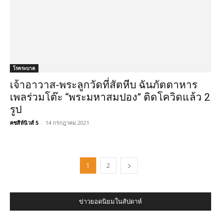
โรคระบาด
เจ้าอาวาส-พระลูกวัดที่สัตหีบ ฉันภัตตาหาร
เพลร่วมโต๊ะ “พระมหาสมปอง” ติดโควิดแล้ว 2
รูป
คชสีห์นิวส์ 5
-
14 กรกฎาคม 2021
1
2
ข่าวยอดนิยมในสัปดาห์