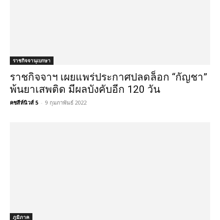
ราชกิจจานุเบกษา
ราชกิจจาฯ เผยแพร่ประกาศปลดล็อก “กัญชา”
พ้นยาเสพติด มีผลบังคับอีก 120 วัน
คชสีห์นิวส์ 5
-
9 กุมภาพันธ์ 2022
ภูมิภาค