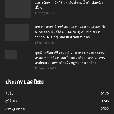
สลด เด็กชายวัย13 ลงเล่นน้ำจมน้ำดับต่อหน้า
เพื่อน
18 กรกฎาคม 2026
นายกสมาคมวิชาชีพนักแปลและล่ามแห่งเอเชีย
ตะวันออกเฉียงใต้ (SEAProTI) ตบเท้าเข้ารับ
รางวัล “Rising Star in Arbitrations”
1 สิงหาคม 2026
บุกเมืองพัทยา!!! คณะทำงาน กระทรวงแรงงาน
พร้อม ทลายโฮสเทลเถื่อนแฝงตัวอาคาร อาคาร
พาณิชย์ ร่วมต่างด้าวผิดกฎหมายนายจ้าง
10 มิถุนายน 2026
ประเภทยอดนิยม
ทั่วไป
6176
อุบัติเหตุ
3746
อาชญากรรม
2522