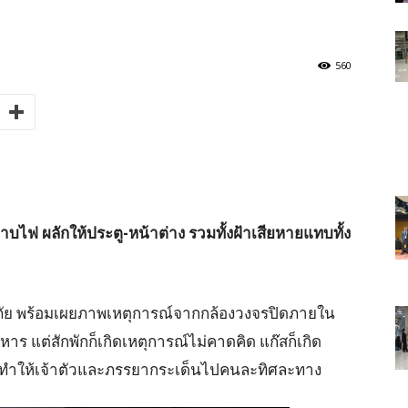
560
าบไฟ ผลักให้ประตู-หน้าต่าง รวมทั้งฝ้าเสียหายแทบทั้ง
ือนภัย พร้อมเผยภาพเหตุการณ์จากกล้องวงจรปิดภายใน
าร แต่สักพักก็เกิดเหตุการณ์ไม่คาดคิด แก๊สก็เกิด
ดทำให้เจ้าตัวและภรรยากระเด็นไปคนละทิศละทาง