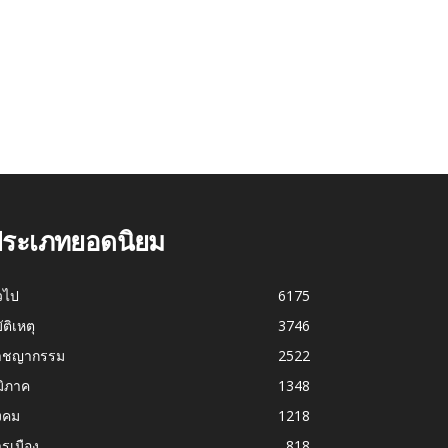
ระเภทยอดนิยม
่วไป
6175
บัติเหตุ
3746
าชญากรรม
2522
มิภาค
1348
งคม
1218
รเมือง
818