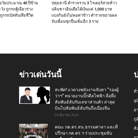
ยวัยประมาณ 40 ปีข้าม
ปทุมธานี ตำรวจรวบ 3 ไรเดอร์สายห้าว
ง ถูกรถตู้เฉี่ยวร่าง
ปล้นชาวอินเดียได้เงินแค่ 1,000 บาท
ถูกรถบัสทับเสียชีวิต
แบ่งกันยังไม่พอค่าข้าว ตำรวจขยายผล
จับเพื่อนซุกปืนเพิ่มอีก 2 ราย
ข่าวเด่นวันนี้
ป
สะพัด! แวดวงพลังงานจับตา “รองผู้
ทั
ว่าฯ” หน่วยงานบิ๊กดีลไฟฟ้า ลือหึ่ง
อุ
สัมพันธ์ลับกับเลขาส่วนตัว ล่าสุด
บินไปสัมพันธ์ลับกันถึงเมืองจีน
อ
26 มีนาคม 2026
ภู
คณะ กต.ตร.สน.ธรรมศาลา และที่
สั
ปรึกษา กต.ตร.ฯ ร่วมประชุมขับ
กา