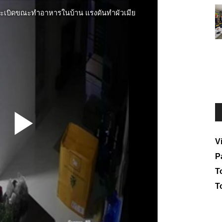
V
P
To
T