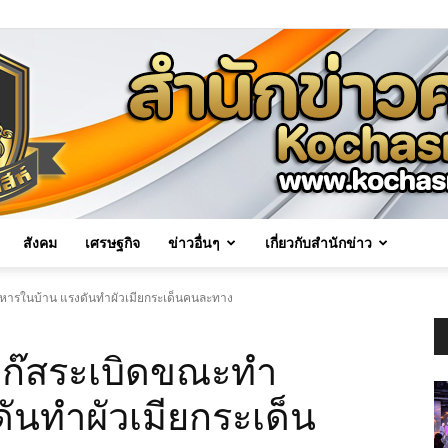
สังคม
เศรษฐกิจ
ข่าวอื่นๆ
เกี่ยวกับสำนักข่าว
Kochasri
าหารในบ้าน แรงดันทำผัวเมียกระเด็นคนละทาง
 แก๊สระเบิดขณะทำ
ันทำผัวเมียกระเด็น
News