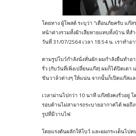
โดยทาง ผู้โพสต์ ระบุว่า “เตือนภัยครับ แก
หน้าต่างรวมทั้งฝ้าเสียหายแทบทั้งบ้าน ที่สำ
วันที่ 31/07/2564 เวลา 18:54 น. เราทำอ
ตามรูปโบว์กำลังนั่งหั่นผัก ผมกำลังยืนทำอา
รั่ว (กับวันที่เพิ่งเปลี่ยนแก๊ส) ผมก็ได้ปิดเต
ขันวาล์วต่างๆ ให้แน่น จากนั้นก็เปิดแก๊ส
เวลาผ่านไปกว่า 10 นาที แก๊สยังคงรั่วอยู่ โดย
รอบด้านไม่สามารถระบายอากาศได้ พอถึงจะหวะ
รูปที่มีวาบไฟ
โดยแรงดันผลักให้โบว์ และผมกระเด็นไปคนล