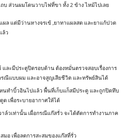
แถบ ส่วนผมโดนวาบไฟที่ขา ทั้ง 2 ข้าง ไหม้ไปเลย
บาดแผล แต่มีว่านหางจรเข้ ,ยาทาแผลสด และยาแก้ปวด
แล้ว
อร์ และมีประตูปิดรอบด้าน ต้องหมั่นตรวจสอบเรื่องการ
ดกรณีแบบผม และอาจสูญเสียชีวิต และทรัพย์สินได้
หนทำบิ้วอินไปแล้ว พื้นที่เก็บแก็สมีประตู และถูกปิดทึบ
องดูด เพื่อระบายอากาศให้ได้
้วาล์วเท่านั้น เผื่อกรณีแก๊สรั่ว จะได้ตัดการทำงานภาค
ยเสมอ เพื่อลดการสะสมของแก๊สที่รั่ว