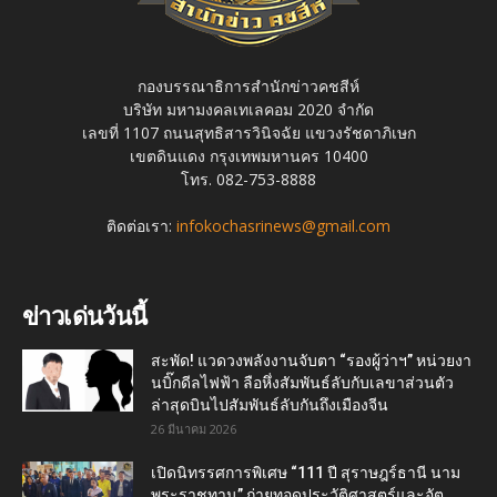
กองบรรณาธิการสำนักข่าวคชสีห์
บริษัท มหามงคลเทเลคอม 2020 จำกัด
เลขที่ 1107 ถนนสุทธิสารวินิจฉัย แขวงรัชดาภิเษก
เขตดินแดง กรุงเทพมหานคร 10400
โทร. 082-753-8888
ติดต่อเรา:
infokochasrinews@gmail.com
ข่าวเด่นวันนี้
สะพัด! แวดวงพลังงานจับตา “รองผู้ว่าฯ” หน่วยงา
นบิ๊กดีลไฟฟ้า ลือหึ่งสัมพันธ์ลับกับเลขาส่วนตัว
ล่าสุดบินไปสัมพันธ์ลับกันถึงเมืองจีน
26 มีนาคม 2026
เปิดนิทรรศการพิเศษ “111 ปี สุราษฎร์ธานี นาม
พระราชทาน” ถ่ายทอดประวัติศาสตร์และอัต