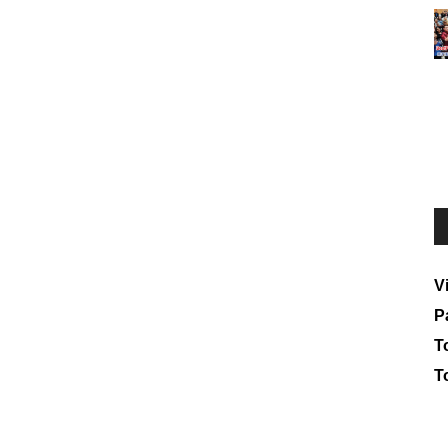
V
P
To
T