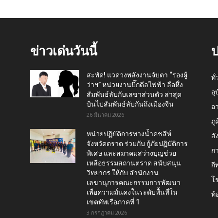
ข่าวเด่นวันนี้
ป
สะพัด! แวดวงพลังงานจับตา “รองผู้
ทั
ว่าฯ” หน่วยงานบิ๊กดีลไฟฟ้า ลือหึ่ง
อุ
สัมพันธ์ลับกับเลขาส่วนตัว ล่าสุด
บินไปสัมพันธ์ลับกันถึงเมืองจีน
อ
26 มีนาคม 2026
ภู
หน่วยปฏิบัติการทางน้ำคชสีห์
สั
จังหวัดตราด ร่วมกับ กู้ภัยปฏิบัติการ
กา
พิเศษ และสมาคมสว่างบุญช่วย
เหลือธรรมสถานตราด สนับสนุน
กี
วิทยากร ให้กับ สำนักงาน
โ
เลขานุการคณะกรรมการพัฒนา
เพื่อความมั่นคงในระดับพื้นที่ใน
ท้
เขตทัพเรือภาคที่ 1
3 กรกฎาคม 2026