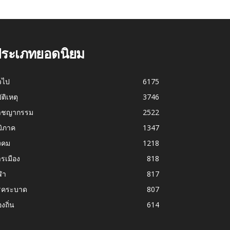
ระเภทยอดนิยม
่วไป
6175
บัติเหตุ
3746
าชญากรรม
2522
มิภาค
1347
งคม
1218
รเมือง
818
ฬา
817
รคระบาด
807
องถิ่น
614