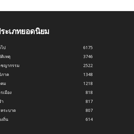
ระเภทยอดนิยม
่วไป
6175
บัติเหตุ
3746
าชญากรรม
2522
มิภาค
1348
งคม
1218
รเมือง
818
ฬา
817
รคระบาด
807
องถิ่น
614