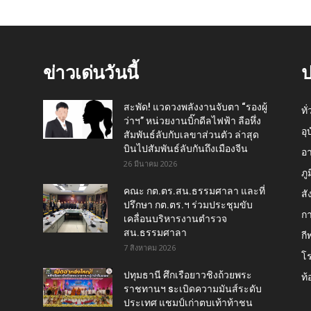
ข่าวเด่นวันนี้
ป
สะพัด! แวดวงพลังงานจับตา “รองผู้
ทั
ว่าฯ” หน่วยงานบิ๊กดีลไฟฟ้า ลือหึ่ง
อุ
สัมพันธ์ลับกับเลขาส่วนตัว ล่าสุด
บินไปสัมพันธ์ลับกันถึงเมืองจีน
อ
26 มีนาคม 2026
ภู
คณะ กต.ตร.สน.ธรรมศาลา และที่
สั
ปรึกษา กต.ตร.ฯ ร่วมประชุมขับ
กา
เคลื่อนบริหารงานตำรวจ
สน.ธรรมศาลา
กี
7 สิงหาคม 2026
โ
ปทุมธานี ศึกเรือยาวชิงถ้วยพระ
ท้
ราชทานฯ sะเบิดความมันส์ระดับ
ประเทศ แชมป์เก่าตบเท้าท้าชน