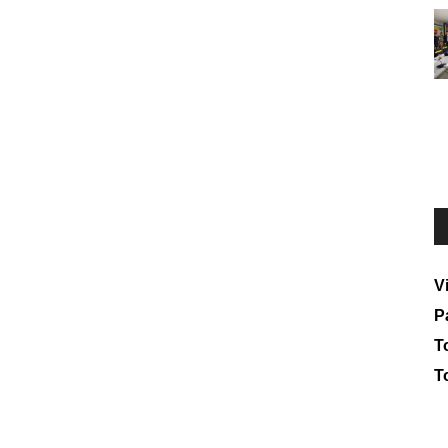
V
P
To
T