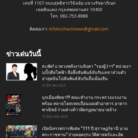
เลขที่ 1107 ถนนสุทธิสารวินิจฉัย แขวงรัชดาภิเษก
เขตดินแดง กรุงเทพมหานคร 10400
โทร. 082-753-8888
ติดต่อเรา:
infokochasrinews@gmail.com
ข่าวเด่นวันนี้
สะพัด! แวดวงพลังงานจับตา “รองผู้ว่าฯ” หน่วยงา
นบิ๊กดีลไฟฟ้า ลือหึ่งสัมพันธ์ลับกับเลขาส่วนตัว
ล่าสุดบินไปสัมพันธ์ลับกันถึงเมืองจีน
26 มีนาคม 2026
บุกเมืองพัทยา!!! คณะทำงาน กระทรวงแรงงาน
พร้อม ทลายโฮสเทลเถื่อนแฝงตัวอาคาร อาคาร
พาณิชย์ ร่วมต่างด้าวผิดกฎหมายนายจ้าง
10 มิถุนายน 2026
เปิดนิทรรศการพิเศษ “111 ปี สุราษฎร์ธานี นาม
พระราชทาน” ถ่ายทอดประวัติศาสตร์และอัต