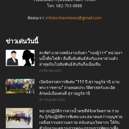
โทร. 082-753-8888
ติดต่อเรา:
infokochasrinews@gmail.com
ข่าวเด่นวันนี้
สะพัด! แวดวงพลังงานจับตา “รองผู้ว่าฯ” หน่วยงา
นบิ๊กดีลไฟฟ้า ลือหึ่งสัมพันธ์ลับกับเลขาส่วนตัว
ล่าสุดบินไปสัมพันธ์ลับกันถึงเมืองจีน
26 มีนาคม 2026
เปิดนิทรรศการพิเศษ “111 ปี สุราษฎร์ธานี นาม
พระราชทาน” ถ่ายทอดประวัติศาสตร์และอัต
ลักษณ์เมืองคนดี สุราษฎร์ธานี
30 กรกฎาคม 2026
หน่วยปฏิบัติการทางน้ำคชสีห์จังหวัดตราด ร่วม
กับ กู้ภัยปฏิบัติการพิเศษ และสมาคมสว่างบุญช่วย
เหลือธรรมสถานตราด สนับสนุนวิทยากร ให้กับ
สำนักงานเลขานุการคณะกรรมการพัฒนาเพื่อ