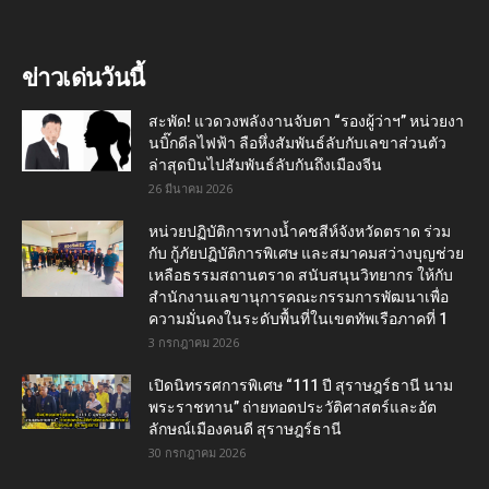
ข่าวเด่นวันนี้
สะพัด! แวดวงพลังงานจับตา “รองผู้ว่าฯ” หน่วยงา
นบิ๊กดีลไฟฟ้า ลือหึ่งสัมพันธ์ลับกับเลขาส่วนตัว
ล่าสุดบินไปสัมพันธ์ลับกันถึงเมืองจีน
26 มีนาคม 2026
หน่วยปฏิบัติการทางน้ำคชสีห์จังหวัดตราด ร่วม
กับ กู้ภัยปฏิบัติการพิเศษ และสมาคมสว่างบุญช่วย
เหลือธรรมสถานตราด สนับสนุนวิทยากร ให้กับ
สำนักงานเลขานุการคณะกรรมการพัฒนาเพื่อ
ความมั่นคงในระดับพื้นที่ในเขตทัพเรือภาคที่ 1
3 กรกฎาคม 2026
เปิดนิทรรศการพิเศษ “111 ปี สุราษฎร์ธานี นาม
พระราชทาน” ถ่ายทอดประวัติศาสตร์และอัต
ลักษณ์เมืองคนดี สุราษฎร์ธานี
30 กรกฎาคม 2026