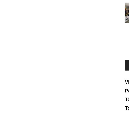
V
P
To
T