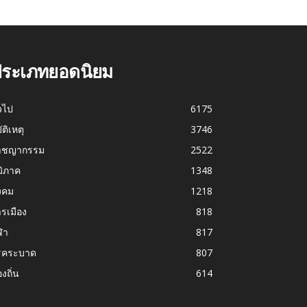
ระเภทยอดนิยม
่วไป
6175
บัติเหตุ
3746
าชญากรรม
2522
มิภาค
1348
งคม
1218
รเมือง
818
ฬา
817
รคระบาด
807
องถิ่น
614