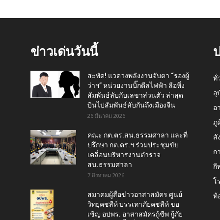
ข่าวเด่นวันนี้
ป
สะพัด! แวดวงพลังงานจับตา “รองผู้
ทั
ว่าฯ” หน่วยงานบิ๊กดีลไฟฟ้า ลือหึ่ง
อุ
สัมพันธ์ลับกับเลขาส่วนตัว ล่าสุด
บินไปสัมพันธ์ลับกันถึงเมืองจีน
อ
26 มีนาคม 2026
ภู
คณะ กต.ตร.สน.ธรรมศาลา และที่
สั
ปรึกษา กต.ตร.ฯ ร่วมประชุมขับ
กา
เคลื่อนบริหารงานตำรวจ
สน.ธรรมศาลา
กี
7 สิงหาคม 2026
โ
สมาคมผู้สื่อข่าวอาสาสมัคร ศูนย์
ท้
วิทยุคชสีห์ บรรเทาภัยคชสีห์ ขอ
เชิญ อปพร. อาสาสมัครกู้ชีพ กู้ภัย