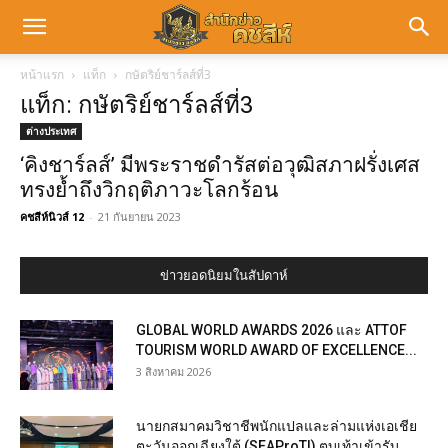
หน้าแรก
แท็ก
กษัตริย์ชาร์ลส์ที่3
แท็ก: กษัตริย์ชาร์ลส์ที่3
ต่างประเทศ
‘คิงชาร์ลส์’ มีพระราชดำรัสต่อวุฒิสภาฝรั่งเศส
ทรงย้ำถึงวิกฤติภาวะโลกร้อน
คชสีห์นิวส์ 12
-
21 กันยายน 2023
ข่าวยอดนิยมในสัปดาห์
GLOBAL WORLD AWARDS 2026 และ ATTOF
TOURISM WORLD AWARD OF EXCELLENCE...
3 สิงหาคม 2026
นายกสมาคมวิชาชีพนักแปลและล่ามแห่งเอเชีย
ตะวันออกเฉียงใต้ (SEAProTI) ตบเท้าเข้ารับ