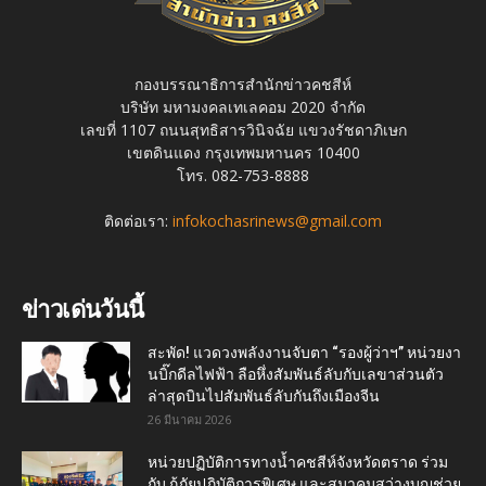
กองบรรณาธิการสำนักข่าวคชสีห์
บริษัท มหามงคลเทเลคอม 2020 จำกัด
เลขที่ 1107 ถนนสุทธิสารวินิจฉัย แขวงรัชดาภิเษก
เขตดินแดง กรุงเทพมหานคร 10400
โทร. 082-753-8888
ติดต่อเรา:
infokochasrinews@gmail.com
ข่าวเด่นวันนี้
สะพัด! แวดวงพลังงานจับตา “รองผู้ว่าฯ” หน่วยงา
นบิ๊กดีลไฟฟ้า ลือหึ่งสัมพันธ์ลับกับเลขาส่วนตัว
ล่าสุดบินไปสัมพันธ์ลับกันถึงเมืองจีน
26 มีนาคม 2026
หน่วยปฏิบัติการทางน้ำคชสีห์จังหวัดตราด ร่วม
กับ กู้ภัยปฏิบัติการพิเศษ และสมาคมสว่างบุญช่วย