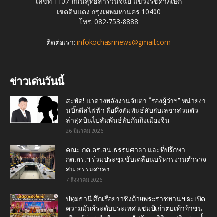
เลขที่ 1107 ถนนสุทธิสารวินิจฉัย แขวงรัชดาภิเษก
เขตดินแดง กรุงเทพมหานคร 10400
โทร. 082-753-8888
ติดต่อเรา:
infokochasrinews@gmail.com
ข่าวเด่นวันนี้
สะพัด! แวดวงพลังงานจับตา “รองผู้ว่าฯ” หน่วยงา
นบิ๊กดีลไฟฟ้า ลือหึ่งสัมพันธ์ลับกับเลขาส่วนตัว
ล่าสุดบินไปสัมพันธ์ลับกันถึงเมืองจีน
26 มีนาคม 2026
คณะ กต.ตร.สน.ธรรมศาลา และที่ปรึกษา
กต.ตร.ฯ ร่วมประชุมขับเคลื่อนบริหารงานตำรวจ
สน.ธรรมศาลา
7 สิงหาคม 2026
ปทุมธานี ศึกเรือยาวชิงถ้วยพระราชทานฯ sะเบิด
ความมันส์ระดับประเทศ แชมป์เก่าตบเท้าท้าชน