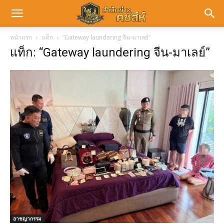
หน้าแรก
แท็ก
“Gateway laundering จีน-มาเลย์”
แท็ก: “Gateway laundering จีน-มาเลย์”
อาชญากรรม