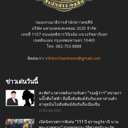
กองบรรณาธิการสำนักข่าวคชสีห์
บริษัท มหามงคลเทเลคอม 2020 จำกัด
เลขที่ 1107 ถนนสุทธิสารวินิจฉัย แขวงรัชดาภิเษก
เขตดินแดง กรุงเทพมหานคร 10400
โทร. 082-753-8888
ติดต่อเรา:
infokochasrinews@gmail.com
ข่าวเด่นวันนี้
สะพัด! แวดวงพลังงานจับตา “รองผู้ว่าฯ” หน่วยงา
นบิ๊กดีลไฟฟ้า ลือหึ่งสัมพันธ์ลับกับเลขาส่วนตัว
ล่าสุดบินไปสัมพันธ์ลับกันถึงเมืองจีน
26 มีนาคม 2026
เปิดนิทรรศการพิเศษ “111 ปี สุราษฎร์ธานี นาม
พระราชทาน” ถ่ายทอดประวัติศาสตร์และอัต