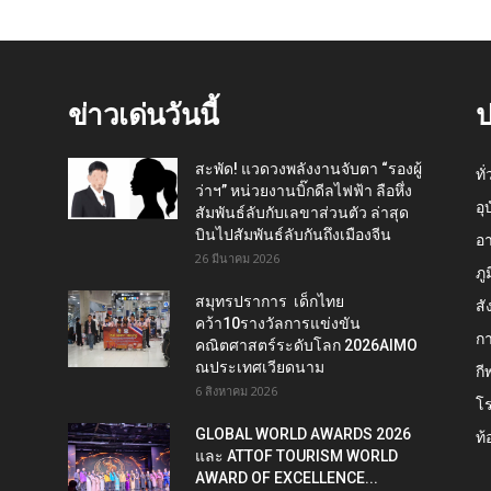
ข่าวเด่นวันนี้
ป
สะพัด! แวดวงพลังงานจับตา “รองผู้
ทั
ว่าฯ” หน่วยงานบิ๊กดีลไฟฟ้า ลือหึ่ง
อุ
สัมพันธ์ลับกับเลขาส่วนตัว ล่าสุด
บินไปสัมพันธ์ลับกันถึงเมืองจีน
อ
26 มีนาคม 2026
ภู
สมุทรปราการ เด็กไทย
สั
คว้า10รางวัลการแข่งขัน
กา
คณิตศาสตร์ระดับโลก 2026AIMO
ณประเทศเวียดนาม
กี
6 สิงหาคม 2026
โ
GLOBAL WORLD AWARDS 2026
ท้
และ ATTOF TOURISM WORLD
AWARD OF EXCELLENCE...