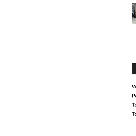
V
P
To
T