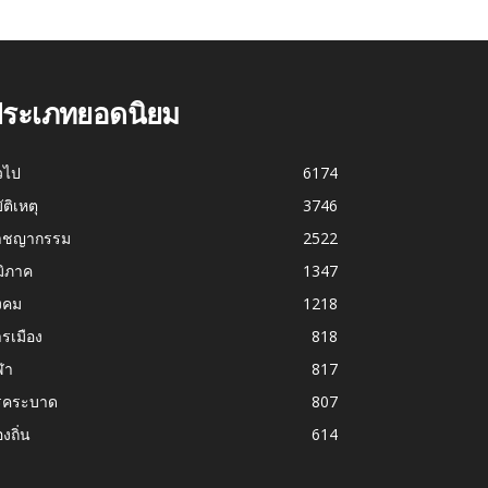
ระเภทยอดนิยม
่วไป
6174
บัติเหตุ
3746
าชญากรรม
2522
มิภาค
1347
งคม
1218
รเมือง
818
ฬา
817
รคระบาด
807
องถิ่น
614