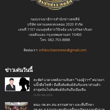
กองบรรณาธิการสำนักข่าวคชสีห์
บริษัท มหามงคลเทเลคอม 2020 จำกัด
เลขที่ 1107 ถนนสุทธิสารวินิจฉัย แขวงรัชดาภิเษก
เขตดินแดง กรุงเทพมหานคร 10400
โทร. 082-753-8888
ติดต่อเรา:
infokochasrinews@gmail.com
ข่าวเด่นวันนี้
สะพัด! แวดวงพลังงานจับตา “รองผู้ว่าฯ” หน่วยงา
นบิ๊กดีลไฟฟ้า ลือหึ่งสัมพันธ์ลับกับเลขาส่วนตัว
ล่าสุดบินไปสัมพันธ์ลับกันถึงเมืองจีน
26 มีนาคม 2026
คณะ กต.ตร.สน.ธรรมศาลา และที่ปรึกษา
กต.ตร.ฯ ร่วมประชุมขับเคลื่อนบริหารงานตำรวจ