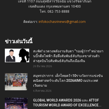
เลขที่ 1107 ถนนสุทธิสารวินิจฉัย แขวงรัชดาภิเษก
เขตดินแดง กรุงเทพมหานคร 10400
โทร. 082-753-8888
ติดต่อเรา:
infokochasrinews@gmail.com
ข่าวเด่นวันนี้
สะพัด! แวดวงพลังงานจับตา “รองผู้ว่าฯ” หน่วยงา
นบิ๊กดีลไฟฟ้า ลือหึ่งสัมพันธ์ลับกับเลขาส่วนตัว
ล่าสุดบินไปสัมพันธ์ลับกันถึงเมืองจีน
26 มีนาคม 2026
สมุทรปราการ เด็กไทยคว้า10รางวัลการแข่งขัน
คณิตศาสตร์ระดับโลก 2026AIMO ณประเทศ
เวียดนาม
6 สิงหาคม 2026
GLOBAL WORLD AWARDS 2026 และ ATTOF
TOURISM WORLD AWARD OF EXCELLENCE...