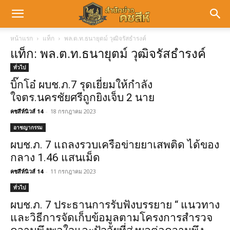
หน้าแรก
แท็ก
พล.ต.ท.ธนายุตม์ วุฒิจรัสธำรงค์
แท็ก: พล.ต.ท.ธนายุตม์ วุฒิจรัสธำรงค์
ทั่วไป
บิ๊กโอ๋ ผบช.ภ.7 รุดเยี่ยมให้กำลัง
ใจตร.นครชัยศรีถูกยิงเจ็บ 2 นาย
คชสีห์นิวส์ 14
-
18 กรกฎาคม 2023
อาชญากรรม
ผบช.ภ. 7 แถลงรวบเครือข่ายยาเสพติด ได้ของ
กลาง 1.46 แสนเม็ด
คชสีห์นิวส์ 14
-
11 กรกฎาคม 2023
ทั่วไป
ผบช.ภ. 7 ประธานการรับฟังบรรยาย “ แนวทาง
และวิธีการจัดเก็บข้อมูลตามโครงการสำรวจ