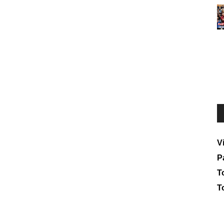
V
P
To
T