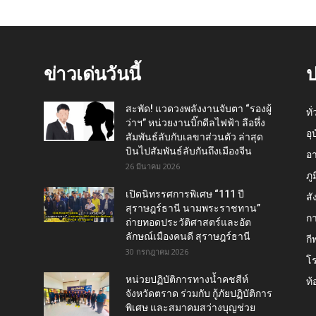
ข่าวเด่นวันนี้
ป
สะพัด! แวดวงพลังงานจับตา “รองผู้
ทั
ว่าฯ” หน่วยงานบิ๊กดีลไฟฟ้า ลือหึ่ง
อุ
สัมพันธ์ลับกับเลขาส่วนตัว ล่าสุด
บินไปสัมพันธ์ลับกันถึงเมืองจีน
อ
26 มีนาคม 2026
ภู
เปิดนิทรรศการพิเศษ “111 ปี
สั
สุราษฎร์ธานี นามพระราชทาน”
กา
ถ่ายทอดประวัติศาสตร์และอัต
ลักษณ์เมืองคนดี สุราษฎร์ธานี
กี
30 กรกฎาคม 2026
โ
หน่วยปฏิบัติการทางน้ำคชสีห์
ท้
จังหวัดตราด ร่วมกับ กู้ภัยปฏิบัติการ
พิเศษ และสมาคมสว่างบุญช่วย