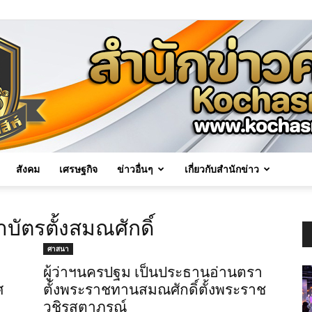
สังคม
เศรษฐกิจ
ข่าวอื่นๆ
เกี่ยวกับสำนักข่าว
Kochasri
ัตรตั้งสมณศักดิ์
ศาสนา
ผู้ว่าฯนครปฐม เป็นประธานอ่านตรา
ศ
ตั้งพระราชทานสมณศักดิ์ตั้งพระราช
News
วชิรสุตาภรณ์