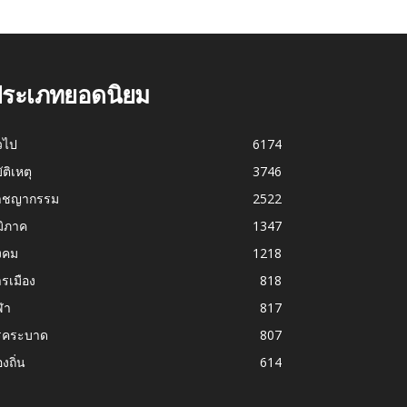
ระเภทยอดนิยม
่วไป
6174
บัติเหตุ
3746
าชญากรรม
2522
มิภาค
1347
งคม
1218
รเมือง
818
ฬา
817
รคระบาด
807
องถิ่น
614