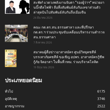
สะพัด! แวดวงพลังงานจับตา “รองผู้ว่าฯ” หน่วยงา
นบิ๊กดีลไฟฟ้า ลือหึ่งสัมพันธ์ลับกับเลขาส่วนตัว
ล่าสุดบินไปสัมพันธ์ลับกันถึงเมืองจีน
26 มีนาคม 2026
คณะ กต.ตร.สน.ธรรมศาลา และที่ปรึกษา
กต.ตร.ฯ ร่วมประชุมขับเคลื่อนบริหารงานตำรวจ
สน.ธรรมศาลา
7 สิงหาคม 2026
สมาคมผู้สื่อข่าวอาสาสมัคร ศูนย์วิทยุคชสีห์
บรรเทาภัยคชสีห์ ขอเชิญ อปพร. อาสาสมัครกู้ชีพ
กู้ภัย จิตอาสา ในพื้นที่ กทม. ร่วมบริจาคโลหิต
19 มิถุนายน 2026
ประเภทยอดนิยม
ทั่วไป
6175
อุบัติเหตุ
3746
อาชญากรรม
2522