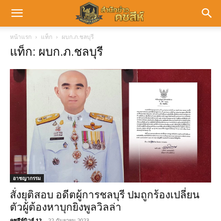
หน้าแรก
แท็ก
ผบก.ภ.ชลบุรี
แท็ก: ผบก.ภ.ชลบุรี
อาชญากรรม
สั่งยุติสอบ อดีตผู้การชลบุรี ปมถูกร้องเปลี่ยน
ตัวผู้ต้องหาบุกยิงพูลวิลล่า
คชสีห์นิวส์ 12
-
22 กันยายน 2023