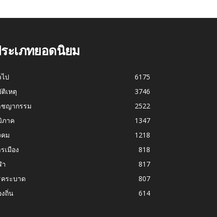
ระเภทยอดนิยม
่วไป
6175
บัติเหตุ
3746
าชญากรรม
2522
มิภาค
1347
งคม
1218
รเมือง
818
ฬา
817
รคระบาด
807
องถิ่น
614