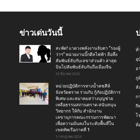
ข่าวเด่นวันนี้
ป
สะพัด! แวดวงพลังงานจับตา “รองผู้
ทั
ว่าฯ” หน่วยงานบิ๊กดีลไฟฟ้า ลือหึ่ง
อุ
สัมพันธ์ลับกับเลขาส่วนตัว ล่าสุด
บินไปสัมพันธ์ลับกันถึงเมืองจีน
อ
26 มีนาคม 2026
ภู
หน่วยปฏิบัติการทางน้ำคชสีห์
สั
จังหวัดตราด ร่วมกับ กู้ภัยปฏิบัติการ
กา
พิเศษ และสมาคมสว่างบุญช่วย
เหลือธรรมสถานตราด สนับสนุน
กี
วิทยากร ให้กับ สำนักงาน
โ
เลขานุการคณะกรรมการพัฒนา
เพื่อความมั่นคงในระดับพื้นที่ใน
ท้
เขตทัพเรือภาคที่ 1
3 กรกฎาคม 2026