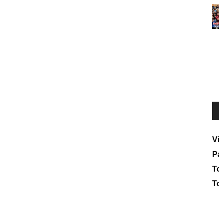
V
P
To
T