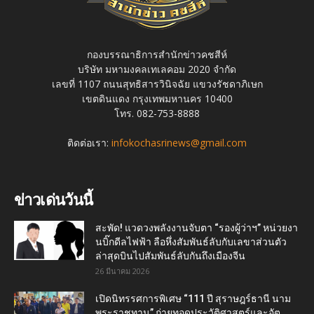
กองบรรณาธิการสำนักข่าวคชสีห์
บริษัท มหามงคลเทเลคอม 2020 จำกัด
เลขที่ 1107 ถนนสุทธิสารวินิจฉัย แขวงรัชดาภิเษก
เขตดินแดง กรุงเทพมหานคร 10400
โทร. 082-753-8888
ติดต่อเรา:
infokochasrinews@gmail.com
ข่าวเด่นวันนี้
สะพัด! แวดวงพลังงานจับตา “รองผู้ว่าฯ” หน่วยงา
นบิ๊กดีลไฟฟ้า ลือหึ่งสัมพันธ์ลับกับเลขาส่วนตัว
ล่าสุดบินไปสัมพันธ์ลับกันถึงเมืองจีน
26 มีนาคม 2026
เปิดนิทรรศการพิเศษ “111 ปี สุราษฎร์ธานี นาม
พระราชทาน” ถ่ายทอดประวัติศาสตร์และอัต