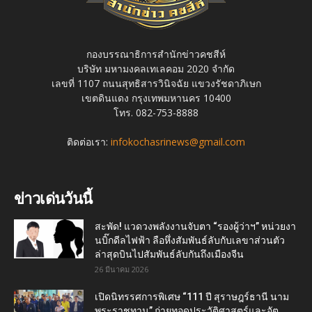
กองบรรณาธิการสำนักข่าวคชสีห์
บริษัท มหามงคลเทเลคอม 2020 จำกัด
เลขที่ 1107 ถนนสุทธิสารวินิจฉัย แขวงรัชดาภิเษก
เขตดินแดง กรุงเทพมหานคร 10400
โทร. 082-753-8888
ติดต่อเรา:
infokochasrinews@gmail.com
ข่าวเด่นวันนี้
สะพัด! แวดวงพลังงานจับตา “รองผู้ว่าฯ” หน่วยงา
นบิ๊กดีลไฟฟ้า ลือหึ่งสัมพันธ์ลับกับเลขาส่วนตัว
ล่าสุดบินไปสัมพันธ์ลับกันถึงเมืองจีน
26 มีนาคม 2026
เปิดนิทรรศการพิเศษ “111 ปี สุราษฎร์ธานี นาม
พระราชทาน” ถ่ายทอดประวัติศาสตร์และอัต