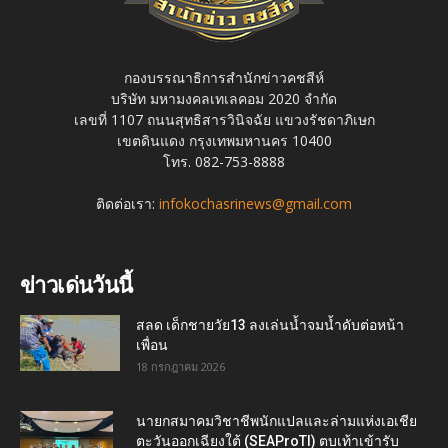
กองบรรณาธิการสำนักข่าวคชสีห์
บริษัท มหามงคลเทเลคอม 2020 จำกัด
เลขที่ 1107 ถนนสุทธิสารวินิจฉัย แขวงรัชดาภิเษก
เขตดินแดง กรุงเทพมหานคร 10400
โทร. 082-753-8888
ติดต่อเรา:
infokochasrinews@gmail.com
ข่าวเด่นวันนี้
สลด เด็กชายวัย13 ลงเล่นน้ำจมน้ำดับต่อหน้า
เพื่อน
18 กรกฎาคม 2026
นายกสมาคมวิชาชีพนักแปลและล่ามแห่งเอเชีย
ตะวันออกเฉียงใต้ (SEAProTI) ตบเท้าเข้ารับ