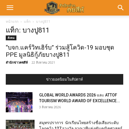
หน้าแรก
แท็ก
บางปู811
แท็ก: บางปู811
สังคม
“บจก.แคร์วิทเฮิร์บ” ร่วมสู้โควิด-19 มอบชุด
PPE มูลนิธิกู้ภัยบางปู811
สำนักข่าวคชสีห์
-
22 สิงหาคม 2021
ข่าวยอดนิยมในสัปดาห์
GLOBAL WORLD AWARDS 2026 และ ATTOF
TOURISM WORLD AWARD OF EXCELLENCE...
3 สิงหาคม 2026
สมุทรปราการ นักเรียนไทยสร้างชื่อเสียงระดับ
โลกคว้า 127 รางวัล จากเวทีแข่งขันคณิตศาสตร์