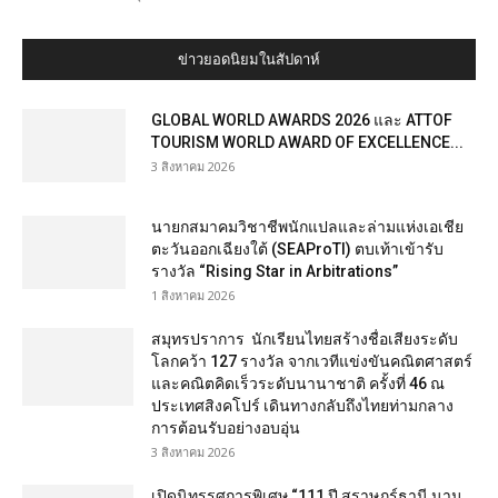
ข่าวยอดนิยมในสัปดาห์
GLOBAL WORLD AWARDS 2026 และ ATTOF
TOURISM WORLD AWARD OF EXCELLENCE...
3 สิงหาคม 2026
นายกสมาคมวิชาชีพนักแปลและล่ามแห่งเอเชีย
ตะวันออกเฉียงใต้ (SEAProTI) ตบเท้าเข้ารับ
รางวัล “Rising Star in Arbitrations”
1 สิงหาคม 2026
สมุทรปราการ นักเรียนไทยสร้างชื่อเสียงระดับ
โลกคว้า 127 รางวัล จากเวทีแข่งขันคณิตศาสตร์
และคณิตคิดเร็วระดับนานาชาติ ครั้งที่ 46 ณ
ประเทศสิงคโปร์ เดินทางกลับถึงไทยท่ามกลาง
การต้อนรับอย่างอบอุ่น
3 สิงหาคม 2026
เปิดนิทรรศการพิเศษ “111 ปี สุราษฎร์ธานี นาม