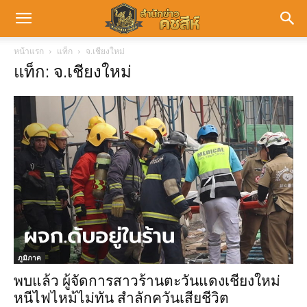
หน้าแรก
แท็ก
จ.เชียงใหม่
แท็ก: จ.เชียงใหม่
ภูมิภาค
พบแล้ว ผู้จัดการสาวร้านตะวันแดงเชียงใหม่
หนีไฟไหม้ไม่ทัน สำลักควันเสียชีวิต