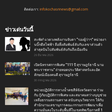
ติดต่อเรา:
infokochasrinews@gmail.com
ข่าวเด่นวันนี้
สะพัด! แวดวงพลังงานจับตา “รองผู้ว่าฯ” หน่วยงา
นบิ๊กดีลไฟฟ้า ลือหึ่งสัมพันธ์ลับกับเลขาส่วนตัว
ล่าสุดบินไปสัมพันธ์ลับกันถึงเมืองจีน
26 มีนาคม 2026
เปิดนิทรรศการพิเศษ “111 ปี สุราษฎร์ธานี นาม
พระราชทาน” ถ่ายทอดประวัติศาสตร์และอัต
ลักษณ์เมืองคนดี สุราษฎร์ธานี
30 กรกฎาคม 2026
หน่วยปฏิบัติการทางน้ำคชสีห์จังหวัดตราด ร่วม
กับ กู้ภัยปฏิบัติการพิเศษ และสมาคมสว่างบุญช่วย
เหลือธรรมสถานตราด สนับสนุนวิทยากร ให้กับ
สำนักงานเลขานุการคณะกรรมการพัฒนาเพื่อ
ความมั่นคงในระดับพื้นที่ในเขตทัพเรือภาคที่ 1