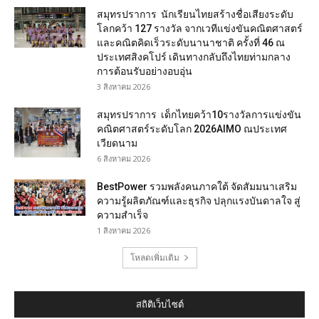
สมุทรปราการ นักเรียนไทยสร้างชื่อเสียงระดับ
โลกคว้า 127 รางวัล จากเวทีแข่งขันคณิตศาสตร์
และคณิตคิดเร็วระดับนานาชาติ ครั้งที่ 46 ณ
ประเทศสิงคโปร์ เดินทางกลับถึงไทยท่ามกลาง
การต้อนรับอย่างอบอุ่น
3 สิงหาคม 2026
สมุทรปราการ เด็กไทยคว้า10รางวัลการแข่งขัน
คณิตศาสตร์ระดับโลก 2026AIMO ณประเทศ
เวียดนาม
6 สิงหาคม 2026
BestPower รวมพลังคนภาคใต้ จัดสัมมนาเสริม
ความรู้ผลิตภัณฑ์และธุรกิจ ปลุกแรงบันดาลใจ สู่
ความสำเร็จ
1 สิงหาคม 2026
โหลดเพิ่มเติม
สถิติเว็บไซต์