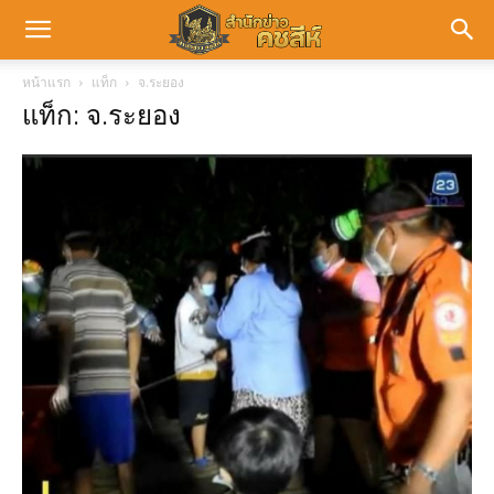
หน้าแรก
แท็ก
จ.ระยอง
แท็ก: จ.ระยอง