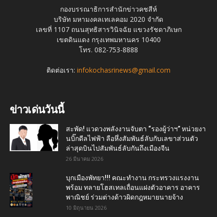
กองบรรณาธิการสำนักข่าวคชสีห์
บริษัท มหามงคลเทเลคอม 2020 จำกัด
เลขที่ 1107 ถนนสุทธิสารวินิจฉัย แขวงรัชดาภิเษก
เขตดินแดง กรุงเทพมหานคร 10400
โทร. 082-753-8888
ติดต่อเรา:
infokochasrinews@gmail.com
ข่าวเด่นวันนี้
สะพัด! แวดวงพลังงานจับตา “รองผู้ว่าฯ” หน่วยงา
นบิ๊กดีลไฟฟ้า ลือหึ่งสัมพันธ์ลับกับเลขาส่วนตัว
ล่าสุดบินไปสัมพันธ์ลับกันถึงเมืองจีน
26 มีนาคม 2026
บุกเมืองพัทยา!!! คณะทำงาน กระทรวงแรงงาน
พร้อม ทลายโฮสเทลเถื่อนแฝงตัวอาคาร อาคาร
พาณิชย์ ร่วมต่างด้าวผิดกฎหมายนายจ้าง
10 มิถุนายน 2026