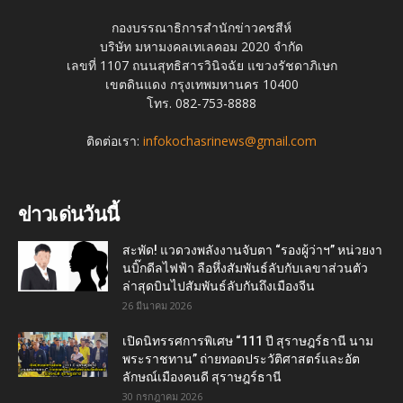
กองบรรณาธิการสำนักข่าวคชสีห์
บริษัท มหามงคลเทเลคอม 2020 จำกัด
เลขที่ 1107 ถนนสุทธิสารวินิจฉัย แขวงรัชดาภิเษก
เขตดินแดง กรุงเทพมหานคร 10400
โทร. 082-753-8888
ติดต่อเรา:
infokochasrinews@gmail.com
ข่าวเด่นวันนี้
สะพัด! แวดวงพลังงานจับตา “รองผู้ว่าฯ” หน่วยงา
นบิ๊กดีลไฟฟ้า ลือหึ่งสัมพันธ์ลับกับเลขาส่วนตัว
ล่าสุดบินไปสัมพันธ์ลับกันถึงเมืองจีน
26 มีนาคม 2026
เปิดนิทรรศการพิเศษ “111 ปี สุราษฎร์ธานี นาม
พระราชทาน” ถ่ายทอดประวัติศาสตร์และอัต
ลักษณ์เมืองคนดี สุราษฎร์ธานี
30 กรกฎาคม 2026