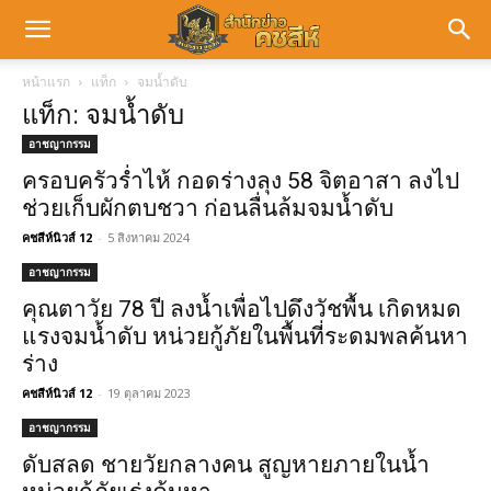
หน้าแรก
แท็ก
จมน้ำดับ
แท็ก: จมน้ำดับ
อาชญากรรม
ครอบครัวร่ำไห้ กอดร่างลุง 58 จิตอาสา ลงไป
ช่วยเก็บผักตบชวา ก่อนลื่นล้มจมน้ำดับ
คชสีห์นิวส์ 12
-
5 สิงหาคม 2024
อาชญากรรม
คุณตาวัย 78 ปี ลงน้ำเพื่อไปดึงวัชพื้น เกิดหมด
แรงจมน้ำดับ หน่วยกู้ภัยในพื้นที่ระดมพลค้นหา
ร่าง
คชสีห์นิวส์ 12
-
19 ตุลาคม 2023
อาชญากรรม
ดับสลด ชายวัยกลางคน สูญหายภายในน้ำ