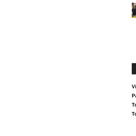
V
P
To
T