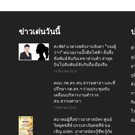
ข่าวเด่นวันนี้
ป
สะพัด! แวดวงพลังงานจับตา “รองผู้
ทั
ว่าฯ” หน่วยงานบิ๊กดีลไฟฟ้า ลือหึ่ง
อุ
สัมพันธ์ลับกับเลขาส่วนตัว ล่าสุด
บินไปสัมพันธ์ลับกันถึงเมืองจีน
อ
26 มีนาคม 2026
ภู
คณะ กต.ตร.สน.ธรรมศาลา และที่
สั
ปรึกษา กต.ตร.ฯ ร่วมประชุมขับ
กา
เคลื่อนบริหารงานตำรวจ
สน.ธรรมศาลา
กี
7 สิงหาคม 2026
โ
สมาคมผู้สื่อข่าวอาสาสมัคร ศูนย์
ท้
วิทยุคชสีห์ บรรเทาภัยคชสีห์ ขอ
เชิญ อปพร. อาสาสมัครกู้ชีพ กู้ภัย