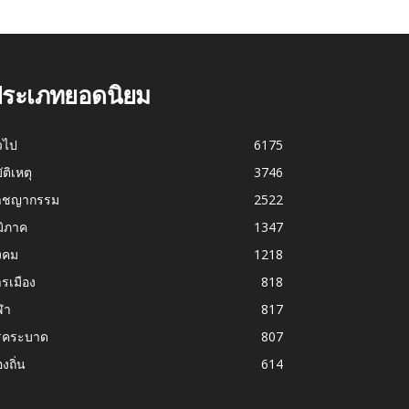
ระเภทยอดนิยม
่วไป
6175
บัติเหตุ
3746
าชญากรรม
2522
มิภาค
1347
งคม
1218
รเมือง
818
ฬา
817
รคระบาด
807
องถิ่น
614