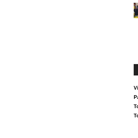
V
P
To
T