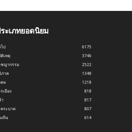
ระเภทยอดนิยม
่วไป
6175
บัติเหตุ
3746
าชญากรรม
2522
มิภาค
1348
งคม
1218
รเมือง
818
ฬา
817
รคระบาด
807
องถิ่น
614