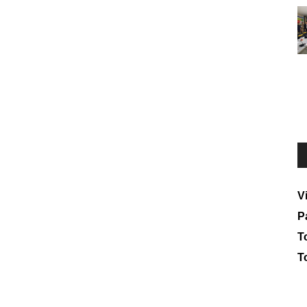
V
P
To
T