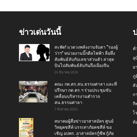
ข่าวเด่นวันนี้
ป
สะพัด! แวดวงพลังงานจับตา “รองผู้
ทั
ว่าฯ” หน่วยงานบิ๊กดีลไฟฟ้า ลือหึ่ง
อุ
สัมพันธ์ลับกับเลขาส่วนตัว ล่าสุด
บินไปสัมพันธ์ลับกันถึงเมืองจีน
อ
26 มีนาคม 2026
ภู
คณะ กต.ตร.สน.ธรรมศาลา และที่
สั
ปรึกษา กต.ตร.ฯ ร่วมประชุมขับ
กา
เคลื่อนบริหารงานตำรวจ
สน.ธรรมศาลา
กี
7 สิงหาคม 2026
โ
สมาคมผู้สื่อข่าวอาสาสมัคร ศูนย์
ท้
วิทยุคชสีห์ บรรเทาภัยคชสีห์ ขอ
เชิญ อปพร. อาสาสมัครกู้ชีพ กู้ภัย