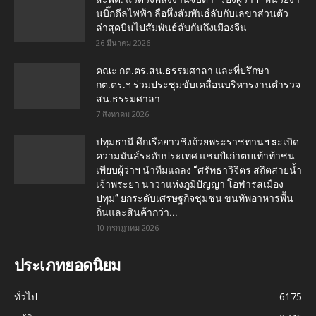
นบิ๊กดีลไฟฟ้า ลือหึ่งสัมพันธ์ลับกับเลขาส่วนตัว
ล่าสุดบินไปสัมพันธ์ลับกันถึงเมืองจีน
26 มีนาคม 2026
คณะ กต.ตร.สน.ธรรมศาลา และที่ปรึกษา
กต.ตร.ฯ ร่วมประชุมขับเคลื่อนบริหารงานตำรวจ
สน.ธรรมศาลา
7 สิงหาคม 2026
ปทุมธานี ศึกเรือยาวชิงถ้วยพระราชทานฯ sะเบิด
ความมันส์ระดับประเทศ แชมป์เก่าตบเท้าท้าชน
เพียบผู้ว่าฯ นำทีมแถลง “ศรัทธาวิจิตร สถิตสายน้ำ
เจ้าพระยา นาวาแห่งภูมิปัญญา โอฬารสเมือง
ปทุม” ยกระดับเศรษฐกิจชุมชน ขนทัพอาหารพื้น
ถิ่นและสินค้ากว่า...
10 กรกฎาคม 2026
ประเภทยอดนิยม
ทั่วไป
6175