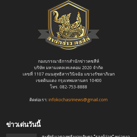
กองบรรณาธิการสำนักข่าวคชสีห์
บริษัท มหามงคลเทเลคอม 2020 จำกัด
เลขที่ 1107 ถนนสุทธิสารวินิจฉัย แขวงรัชดาภิเษก
เขตดินแดง กรุงเทพมหานคร 10400
โทร. 082-753-8888
ติดต่อเรา:
infokochasrinews@gmail.com
ข่าวเด่นวันนี้
สะพัด! แวดวงพลังงานจับตา “รองผู้ว่าฯ” หน่วยงา